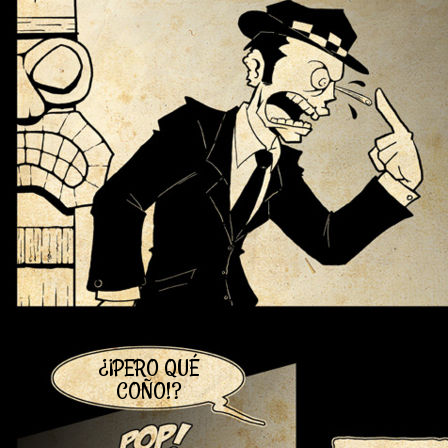
¿¡PERO QUÉ
COÑO!?