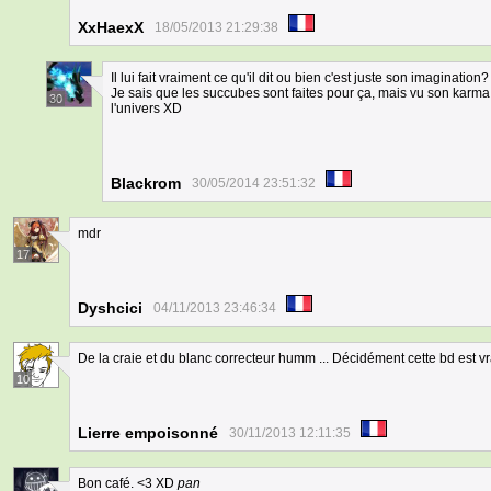
XxHaexX
18/05/2013 21:29:38
Il lui fait vraiment ce qu'il dit ou bien c'est juste son imagination?
Je sais que les succubes sont faites pour ça, mais vu son karma,
30
l'univers XD
Blackrom
30/05/2014 23:51:32
mdr
17
Dyshcici
04/11/2013 23:46:34
De la craie et du blanc correcteur humm ... Décidément cette bd est vr
10
Lierre empoisonné
30/11/2013 12:11:35
Bon café. <3 XD
pan