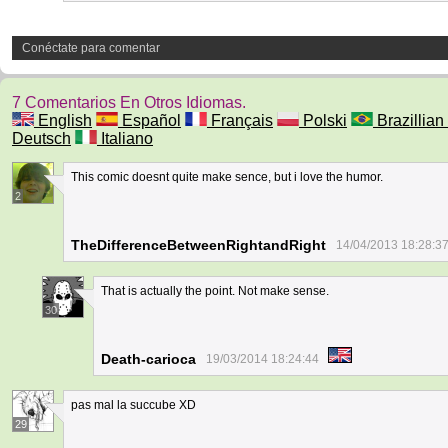
Conéctate para comentar
7 Comentarios En Otros Idiomas.
English
Español
Français
Polski
Brazillian 
Deutsch
Italiano
This comic doesnt quite make sence, but i love the humor.
2
TheDifferenceBetweenRightandRight
14/04/2013 18:28:3
That is actually the point. Not make sense.
30
Death-carioca
19/03/2014 18:24:44
pas mal la succube XD
29