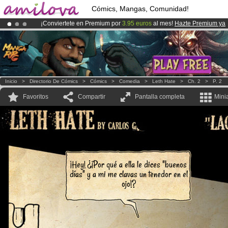
Cómics, Mangas, Comunidad!
¡Conviertete en Premium por
3.95 euros
al mes!
Hazte Premium ya
¡
El Kickstarter Amilova está desormado lanzado
!.
¡Ya tenemos 100000
miembros
y 1000
Cómics y Mangas!
.
Inicio
>
Directorio De Cómics
>
Cómics
>
Comedia
>
Leth Hate
>
Ch. 2
>
P. 2
Favoritos
Compartir
Pantalla completa
Mini
¡Hey! ¿¡Por qué a ella le dices "buenos
días" y a mi me clavas un tenedor en el
ojo!?