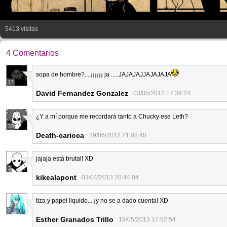
5413 visitas
4 Comentarios
sopa de hombre?....¡¡¡¡¡¡ ja .....JAJAJAJJAJAJAJA
17
David Fernandez Gonzalez
03/05/2012 17:39:24
¿Y a mí porque me recordará tanto a Chucky ese Leth?
30
Death-carioca
29/06/2012 21:08:40
jajaja está brutal! XD
3
kikealapont
03/04/2013 20:44:04
tiza y papel liquido... ¡y no se a dado cuenta! XD
2
Esther Granados Trillo
19/05/2013 17:52:54