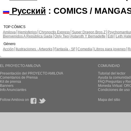
Русский
: COMICS / MANGAS
TOP CÓMICS
Amilova
Hemisferios
Chronoctis Express
Super Dragon Bros Z
Psychomanti
Bienvenidos A República Gada
Only Two
Astaroth Y Bernadette
Edil
Leth Hat
Género
Acción
Ilustraciones - Artworks
Fantasía - SF
Comedia
Libros para jovenes
R
EL PROYECTO AMILOVA
COMUNIDAD
Presentación del PROYECTO AMILOVA
Tutorial del lector
Comentarios de Prensa
Ayuda la comunidad
Kit de prensa
FAQ.Preguntas y Re
Banners
Moneda Virtual: OR
Info Anunciantes
Condiciones de uso
Follow Amilova on
Mapa del sitio