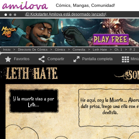
Cómics, Mangas, Comunidad!
¡
El Kickstarter Amilova está desormado lanzado
!.
¡Conviertete en Premium por
3.95 euros
al mes!
Hazte Premium ya
¡Ya tenemos 100000
miembros
y 1000
Cómics y Mangas!
.
Inicio
>
Directorio De Cómics
>
Cómics
>
Comedia
>
Leth Hate
>
Ch. 1
>
P. 2
Favoritos
Compartir
Pantalla completa
Mini
Y la muerte vino a por
He aquí, soy la Muerte... Ahor
Leth...
date prisa, tengo una cita con e
dentista.