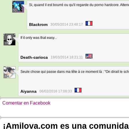
Si, quand il est bourré ou qu'il regarde du porno hardcore. Att
30
Blackrom
30/05/2014 23:48:17
If it only was that easy...
30
Death-carioca
19/03/2014 18:21:11
Seule chose qui passe dans ma tête à ce moment là : "On dirait le s
3
Aiyanna
06/02/2016 17:08:33
Comentar en Facebook
¡Amilova.com es una comunidad 