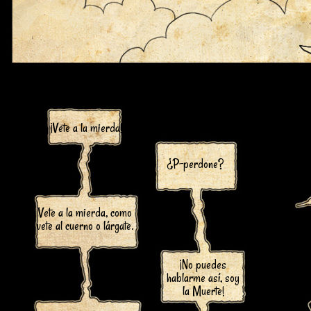
¡Vete a la mierda!
¿P-perdone?
Vete a la mierda, como
vete al cuerno o lárgate.
¡No puedes
hablarme así, soy
la Muerte!