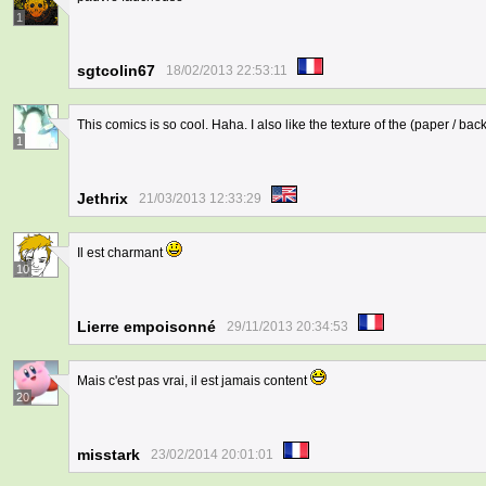
1
sgtcolin67
18/02/2013 22:53:11
This comics is so cool. Haha. I also like the texture of the (paper / ba
1
Jethrix
21/03/2013 12:33:29
Il est charmant
10
Lierre empoisonné
29/11/2013 20:34:53
Mais c'est pas vrai, il est jamais content
20
misstark
23/02/2014 20:01:01