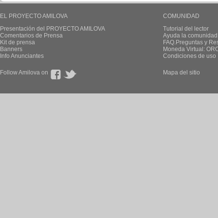
EL PROYECTO AMILOVA
COMUNIDAD
Presentación del PROYECTO AMILOVA
Tutorial del lector
Comentarios de Prensa
Ayuda la comunidad
Kit de prensa
FAQ.Preguntas y Re
Banners
Moneda Virtual: OR
Info Anunciantes
Condiciones de uso
Follow Amilova on
Mapa del sitio