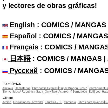
y lectores de obras gráficas!
English
: COMICS / MANGAS
Español
: COMICS / MANGAS
Français
: COMICS / MANGA
日本語
: COMICS / MANGAS 
Русский
: COMICS / MANGAS
TOP CÓMICS
Amilova
Hemisferios
Chronoctis Express
Super Dragon Bros Z
Psychomanti
Bienvenidos A República Gada
Only Two
Astaroth Y Bernadette
Edil
Leth Hat
Género
Acción
Ilustraciones - Artworks
Fantasía - SF
Comedia
Libros para jovenes
R