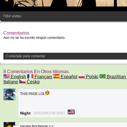
7364 visitas
Comentarios
Aún no se ha escrito ningún comentario.
Conéctate para comentar
8 Comentarios En Otros Idiomas.
English
Français
Español
Polski
Brazillian 
Italiano
Česko
THIS PAGE LOL
1
Night
10/11/2012 02:25:07
pauvre faucheuse > <