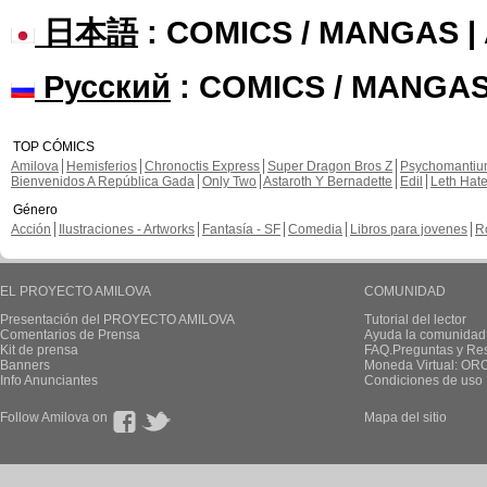
日本語
: COMICS / MANGAS 
Русский
: COMICS / MANGAS
TOP CÓMICS
Amilova
Hemisferios
Chronoctis Express
Super Dragon Bros Z
Psychomanti
Bienvenidos A República Gada
Only Two
Astaroth Y Bernadette
Edil
Leth Hat
Género
Acción
Ilustraciones - Artworks
Fantasía - SF
Comedia
Libros para jovenes
R
EL PROYECTO AMILOVA
COMUNIDAD
Presentación del PROYECTO AMILOVA
Tutorial del lector
Comentarios de Prensa
Ayuda la comunidad
Kit de prensa
FAQ.Preguntas y Re
Banners
Moneda Virtual: OR
Info Anunciantes
Condiciones de uso
Follow Amilova on
Mapa del sitio