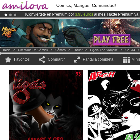
Cómics, Mangas, Comunidad!
¡Conviertete en Premium por
3.95 euros
al mes!
Hazte Premium ya
¡Ya tenemos 100000
miembros
y 1000
Cómics y Mangas!
.
¡
El Kickstarter Amilova está desormado lanzado
!.
Inicio
>
Directorio De Cómics
>
Cómics
>
Thriller
>
Ligeia The Vampire
>
Ch. 33
Favoritos
Compartir
Pantalla completa
Mini