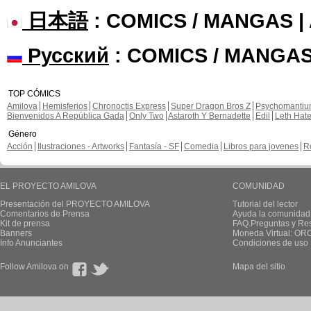
日本語
: COMICS / MANGAS 
Русский
: COMICS / MANGAS
TOP CÓMICS
Amilova
Hemisferios
Chronoctis Express
Super Dragon Bros Z
Psychomanti
Bienvenidos A República Gada
Only Two
Astaroth Y Bernadette
Edil
Leth Hat
Género
Acción
Ilustraciones - Artworks
Fantasía - SF
Comedia
Libros para jovenes
R
EL PROYECTO AMILOVA
COMUNIDAD
Presentación del PROYECTO AMILOVA
Tutorial del lector
Comentarios de Prensa
Ayuda la comunidad
Kit de prensa
FAQ.Preguntas y Re
Banners
Moneda Virtual: OR
Info Anunciantes
Condiciones de uso
Follow Amilova on
Mapa del sitio