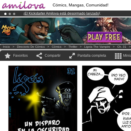
Cómics, Mangas, Comunidad!
¡
El Kickstarter Amilova está desormado lanzado
!.
¡Conviertete en Premium por
3.95 euros
al mes!
Hazte Premium ya
¡Ya tenemos 100000
miembros
y 1000
Cómics y Mangas!
.
Inicio
>
Directorio De Cómics
>
Cómics
>
Thriller
>
Ligeia The Vampire
>
Ch. 31
Favoritos
Compartir
Pantalla completa
Mini