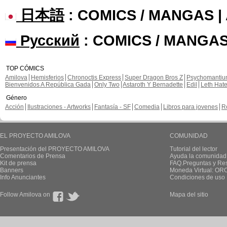
日本語
: COMICS / MANGAS 
Русский
: COMICS / MANGAS
TOP CÓMICS
Amilova
Hemisferios
Chronoctis Express
Super Dragon Bros Z
Psychomanti
Bienvenidos A República Gada
Only Two
Astaroth Y Bernadette
Edil
Leth Hat
Género
Acción
Ilustraciones - Artworks
Fantasía - SF
Comedia
Libros para jovenes
R
EL PROYECTO AMILOVA
COMUNIDAD
Presentación del PROYECTO AMILOVA
Tutorial del lector
Comentarios de Prensa
Ayuda la comunidad
Kit de prensa
FAQ.Preguntas y Re
Banners
Moneda Virtual: OR
Info Anunciantes
Condiciones de uso
Follow Amilova on
Mapa del sitio