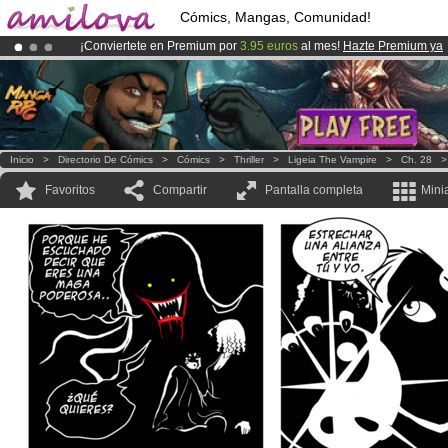
Cómics, Mangas, Comunidad!
¡Conviertete en Premium por
3.95 euros
al mes!
Hazte Premium ya
¡Ya tenemos 134393
miembros
y 1208
Cómics y Mangas!
.
¡
El Kickstarter Amilova está desormado lanzado
!.
Inicio
>
Directorio De Cómics
>
Cómics
>
Thriller
>
Ligeia The Vampire
>
Ch. 28
Favoritos
Compartir
Pantalla completa
Mini