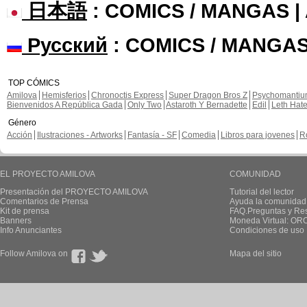
日本語
: COMICS / MANGAS 
Русский
: COMICS / MANGAS
TOP CÓMICS
Amilova
Hemisferios
Chronoctis Express
Super Dragon Bros Z
Psychomanti
Bienvenidos A República Gada
Only Two
Astaroth Y Bernadette
Edil
Leth Hat
Género
Acción
Ilustraciones - Artworks
Fantasía - SF
Comedia
Libros para jovenes
R
EL PROYECTO AMILOVA
COMUNIDAD
Presentación del PROYECTO AMILOVA
Tutorial del lector
Comentarios de Prensa
Ayuda la comunidad
Kit de prensa
FAQ.Preguntas y Re
Banners
Moneda Virtual: OR
Info Anunciantes
Condiciones de uso
Follow Amilova on
Mapa del sitio