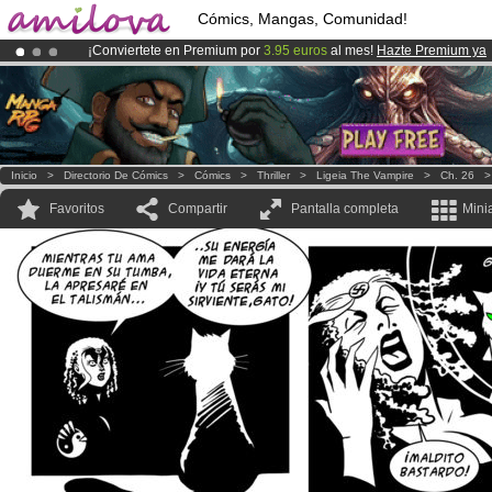
Cómics, Mangas, Comunidad!
¡Conviertete en Premium por
3.95 euros
al mes!
Hazte Premium ya
¡Ya tenemos 100000
miembros
y 1000
Cómics y Mangas!
.
¡
El Kickstarter Amilova está desormado lanzado
!.
Inicio
>
Directorio De Cómics
>
Cómics
>
Thriller
>
Ligeia The Vampire
>
Ch. 26
Favoritos
Compartir
Pantalla completa
Mini