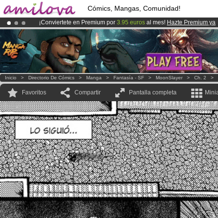
Cómics, Mangas, Comunidad!
¡Conviertete en Premium por
3.95 euros
al mes!
Hazte Premium ya
¡
El Kickstarter Amilova está desormado lanzado
!.
¡Ya tenemos 100000
miembros
y 1000
Cómics y Mangas!
.
Inicio
>
Directorio De Cómics
>
Manga
>
Fantasía - SF
>
MoonSlayer
>
Ch. 2
>
Favoritos
Compartir
Pantalla completa
Mini