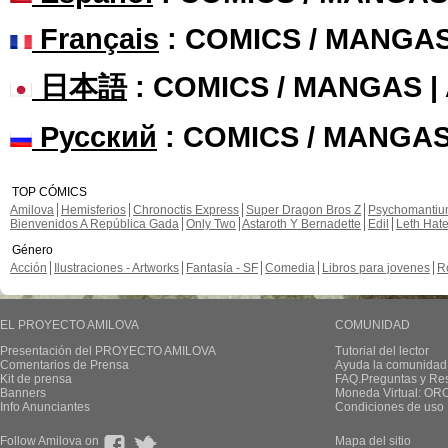
Français
: COMICS / MANGA
日本語
: COMICS / MANGAS 
Русский
: COMICS / MANGAS
TOP CÓMICS
Amilova
Hemisferios
Chronoctis Express
Super Dragon Bros Z
Psychomanti
Bienvenidos A República Gada
Only Two
Astaroth Y Bernadette
Edil
Leth Hat
Género
Acción
Ilustraciones - Artworks
Fantasía - SF
Comedia
Libros para jovenes
R
EL PROYECTO AMILOVA
COMUNIDAD
Presentación del PROYECTO AMILOVA
Tutorial del lector
Comentarios de Prensa
Ayuda la comunidad
Kit de prensa
FAQ.Preguntas y Re
Banners
Moneda Virtual: OR
Info Anunciantes
Condiciones de uso
Follow Amilova on
Mapa del sitio