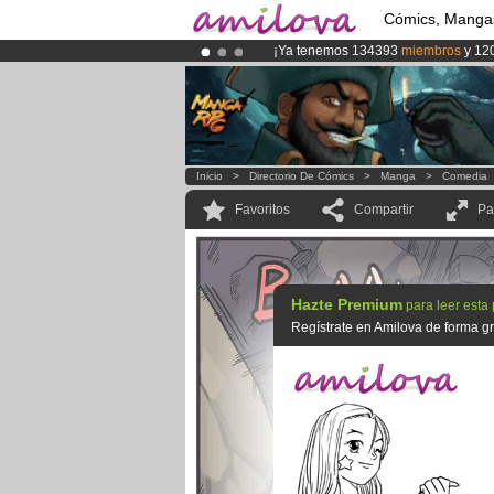
Cómics, Manga
¡Ya tenemos 134393
miembros
y 12
¡Conviertete en Premium por
3.95 e
¡
El Kickstarter Amilova está desorm
Inicio
>
Directorio De Cómics
>
Manga
>
Comedia
Favoritos
Compartir
Pa
Hazte Premium
para leer esta
Regístrate en Amilova de forma gra