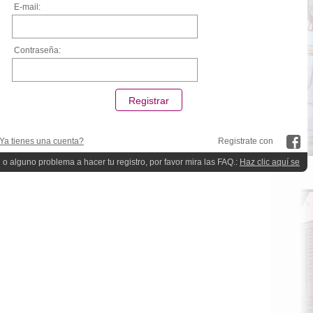
E-mail:
Contraseña:
Ya tienes una cuenta?
Registrate con
 o alguno problema a hacer tu registro, por favor mira las FAQ.:
Haz clic aquí se
quieres ayuda!