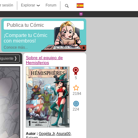
ar sesión
Explorar
Forum
Publica tu Cómic
¡Comparte tu Cómic
con miembros!
Conoce más...
Sobre el equipo de
iguiente
Hemisferios
5
2194
224
Autor :
Gogéta Jr
,
Asura00
,