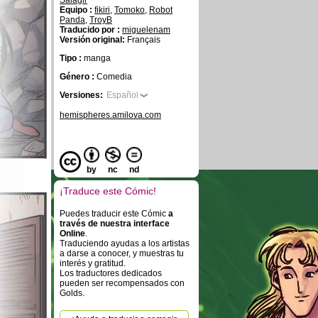
Salagir
Equipo :
fikiri
,
Tomoko
,
Robot
Panda
,
TroyB
Traducido por :
miguelenam
Versión original:
Français
Tipo :
manga
Género :
Comedia
Versiones:
Español
hemispheres.amilova.com
by
nc
nd
¡Traduce este Cómic!
Puedes traducir este Cómic
a
través de nuestra interface
Online
.
Traduciendo ayudas a los artistas
a darse a conocer, y muestras tu
interés y gratitud.
Los traductores dedicados
pueden ser recompensados con
Golds.