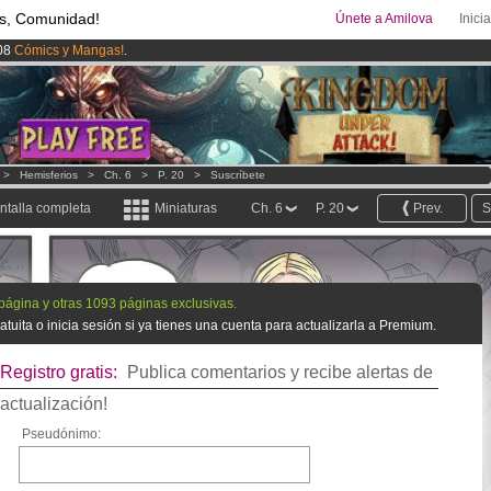
s, Comunidad!
Únete a Amilova
Inici
08
Cómics y Mangas!
.
uros
al mes!
Hazte Premium ya
ado lanzado
!.
>
Hemisferios
>
Ch. 6
>
P. 20
>
Suscríbete
ntalla completa
Miniaturas
Ch. 6
P. 20
Prev.
S
 página y otras 1093 páginas exclusivas.
tuita o inicia sesión si ya tienes una cuenta para actualizarla a Premium.
Registro gratis:
Publica comentarios y recibe alertas de
actualización!
Pseudónimo: