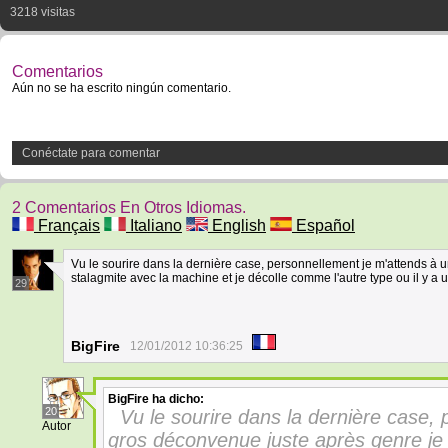
3218 visitas
Comentarios
Aún no se ha escrito ningún comentario.
Conéctate para comentar
2 Comentarios En Otros Idiomas.
Français
Italiano
English
Español
Vu le sourire dans la dernière case, personnellement je m'attends à
stalagmite avec la machine et je décolle comme l'autre type ou il y a un
29
BigFire
12/01/2012 10:36:25
BigFire
ha dicho:
20
Vu le sourire dans la dernière case,
Autor
gros déconvenue juste après genre je