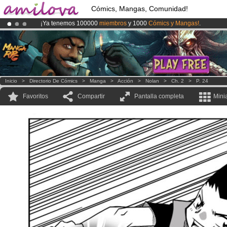
Cómics, Mangas, Comunidad!
¡Ya tenemos 100000
miembros
y 1000
Cómics y Mangas!
.
¡Conviertete en Premium por
3.95 euros
al mes!
Hazte Premium ya
¡
El Kickstarter Amilova está desormado lanzado
!.
Inicio
>
Directorio De Cómics
>
Manga
>
Acción
>
Nolan
>
Ch. 2
>
P. 24
Favoritos
Compartir
Pantalla completa
Mini