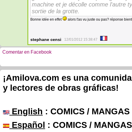
machine et je décolle comme l'autre ty
sortie de la grotte.
Bonne idée en effet
alors t'as vu juste ou pas? réponse bient
stephane censi
12/01/2012 15:38:47
Comentar en Facebook
¡Amilova.com es una comunidad 
y lectores de obras gráficas!
English
: COMICS / MANGAS
Español
: COMICS / MANGAS