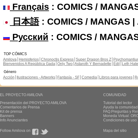
Français
: COMICS / MANGA
日本語
: COMICS / MANGAS 
Русский
: COMICS / MANGAS
TOP CÓMICS
Amilova
Hemisferios
Chronoctis Express
Super Dragon Bros Z
Psychomanti
Bienvenidos A República Gada
Only Two
Astaroth Y Bernadette
Edil
Leth Hat
Género
Acción
Ilustraciones - Artworks
Fantasía - SF
Comedia
Libros para jovenes
R
EL PROYECTO AMILOVA
COMUNIDAD
Presentación del PROYECTO AMILOVA
Tutorial del lector
Comentarios de Prensa
Ayuda la comunidad
Kit de prensa
FAQ.Preguntas y Re
Banners
Moneda Virtual: OR
Info Anunciantes
Condiciones de uso
Follow Amilova on
Mapa del sitio