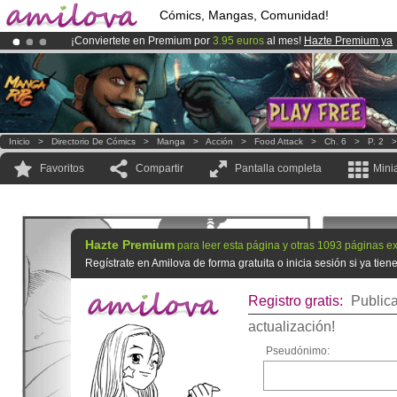
Cómics, Mangas, Comunidad!
¡Conviertete en Premium por
3.95 euros
al mes!
Hazte Premium ya
¡Ya tenemos 100000
miembros
y 1000
Cómics y Mangas!
.
¡
El Kickstarter Amilova está desormado lanzado
!.
Inicio
>
Directorio De Cómics
>
Manga
>
Acción
>
Food Attack
>
Ch. 6
>
P. 2
Favoritos
Compartir
Pantalla completa
Mini
Hazte Premium
para leer esta página y otras 1093 páginas ex
Regístrate en Amilova de forma gratuita o inicia sesión si ya tie
Registro gratis:
Publica
actualización!
Pseudónimo: