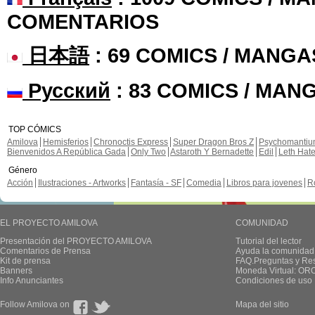
COMENTARIOS
日本語
: 69 COMICS / MANGA
Русский
: 83 COMICS / MAN
TOP CÓMICS
Amilova
Hemisferios
Chronoctis Express
Super Dragon Bros Z
Psychomanti
Bienvenidos A República Gada
Only Two
Astaroth Y Bernadette
Edil
Leth Hat
Género
Acción
Ilustraciones - Artworks
Fantasía - SF
Comedia
Libros para jovenes
R
EL PROYECTO AMILOVA
COMUNIDAD
Presentación del PROYECTO AMILOVA
Tutorial del lector
Comentarios de Prensa
Ayuda la comunidad
Kit de prensa
FAQ.Preguntas y Re
Banners
Moneda Virtual: OR
Info Anunciantes
Condiciones de uso
Follow Amilova on
Mapa del sitio