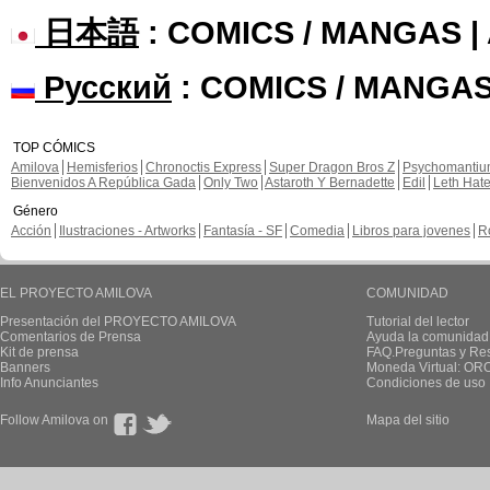
日本語
: COMICS / MANGAS 
Русский
: COMICS / MANGAS
TOP CÓMICS
Amilova
Hemisferios
Chronoctis Express
Super Dragon Bros Z
Psychomanti
Bienvenidos A República Gada
Only Two
Astaroth Y Bernadette
Edil
Leth Hat
Género
Acción
Ilustraciones - Artworks
Fantasía - SF
Comedia
Libros para jovenes
R
EL PROYECTO AMILOVA
COMUNIDAD
Presentación del PROYECTO AMILOVA
Tutorial del lector
Comentarios de Prensa
Ayuda la comunidad
Kit de prensa
FAQ.Preguntas y Re
Banners
Moneda Virtual: OR
Info Anunciantes
Condiciones de uso
Follow Amilova on
Mapa del sitio