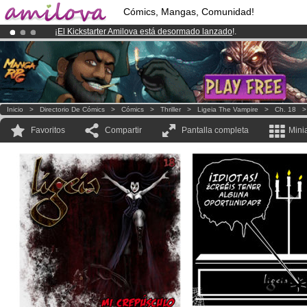
Cómics, Mangas, Comunidad!
¡
El Kickstarter Amilova está desormado lanzado
!.
¡Conviertete en Premium por
3.95 euros
al mes!
Hazte Premium ya
¡Ya tenemos 100000
miembros
y 1000
Cómics y Mangas!
.
Inicio
>
Directorio De Cómics
>
Cómics
>
Thriller
>
Ligeia The Vampire
>
Ch. 18
Favoritos
Compartir
Pantalla completa
Mini