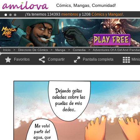
Cómics, Mangas, Comunidad!
¡Ya tenemos 134393
miembros
y 1208
Cómics y Mangas!
.
¡Conviertete en Premium por
3.95 euros
al mes!
Hazte Premium ya
¡
El Kickstarter Amilova está desormado lanzado
!.
Inicio
>
Directorio De Cómics
>
Manga
>
Comedia
>
Adventures Of A Girl And Panda
Favoritos
Compartir
Pantalla completa
Mini
Dejando gotas
saladas sobre las
puntas de mis
dedos.
Me volví
parte del
agua, que