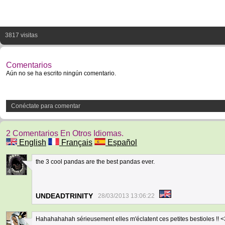
3817 visitas
Comentarios
Aún no se ha escrito ningún comentario.
Conéctate para comentar
2 Comentarios En Otros Idiomas.
English
Français
Español
the 3 cool pandas are the best pandas ever.
4
UNDEADTRINITY
28/03/2013 13:06:22
Hahahahahah sérieusement elles m'éclatent ces petites bestioles !! <