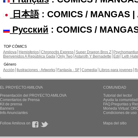
日本語
: COMICS / MANGAS 
Русский
: COMICS / MANGAS
TOP CÓMICS
Amilova
Hemisferios
Chronoctis Express
Super Dragon Bros Z
Psychomanti
Bienvenidos A República Gada
Only Two
Astaroth Y Bernadette
Edil
Leth Hat
Género
Acción
Ilustraciones - Artworks
Fantasía - SF
Comedia
Libros para jovenes
R
EL PROYECTO AMILOVA
COMUNIDAD
Presentación del PROYECTO AMILOVA
Tutorial del lector
Comentarios de Prensa
Ayuda la comunidad
Kit de prensa
FAQ.Preguntas y Re
Banners
Moneda Virtual: OR
Info Anunciantes
Condiciones de uso
Follow Amilova on
Mapa del sitio