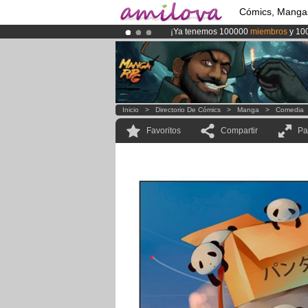
Cómics, Manga
¡Ya tenemos 100000
miembros
y 10
¡
El Kickstarter Amilova está desorm
¡Conviertete en Premium por
3.95 e
Inicio
>
Directorio De Cómics
>
Manga
>
Comedia
Favoritos
Compartir
Pa