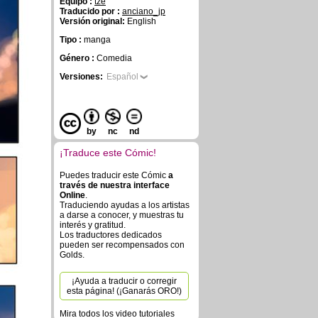
Equipo :
tze
Traducido por :
anciano_jp
Versión original:
English
Tipo :
manga
Género :
Comedia
Versiones:
Español
by
nc
nd
¡Traduce este Cómic!
Puedes traducir este Cómic
a
través de nuestra interface
Online
.
Traduciendo ayudas a los artistas
a darse a conocer, y muestras tu
interés y gratitud.
Los traductores dedicados
pueden ser recompensados con
Golds.
¡Ayuda a traducir o corregir
esta página! (¡Ganarás ORO!)
Mira todos los video tutoriales