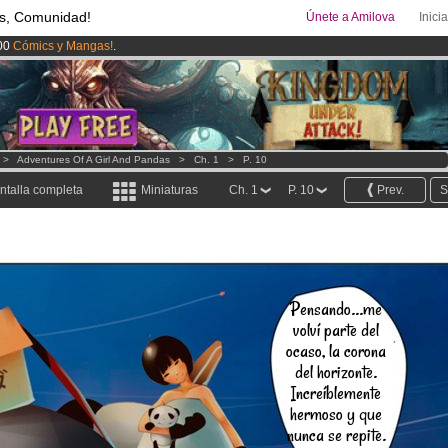
s, Comunidad!
Únete a Amilova
Inici
00
Cómics y Mangas!
.
ado lanzado
!.
uros
al mes!
Hazte Premium ya
>
Adventures Of A Girl And Pandas
>
Ch. 1
>
P. 10
ntalla completa
Miniaturas
Ch. 1
P. 10
Prev.
S
Pensando...me
volví parte del
ocaso, la corona
del horizonte.
Increíblemente
hermoso y que
nunca se repite.