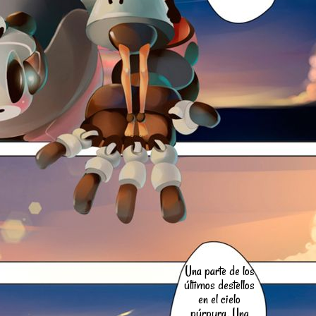
Una parte de los
últimos destellos
en el cielo
púrpura. Una