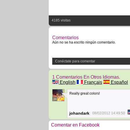
4185 visitas
Comentarios
Aún no se ha escrito ningún comentario.
Conéctate para comentar
1 Comentarios En Otros Idiomas.
English
Français
Español
Really great colors!
34
johandark
08/02/2012 14:49:50
Comentar en Facebook