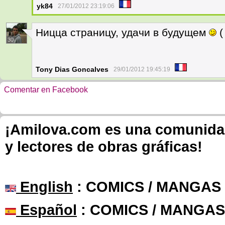
yk84
27/01/2012 23:19:06
Ницца страницу, удачи в будущем
(
30
Tony Dias Goncalves
29/01/2012 19:45:19
Comentar en Facebook
¡Amilova.com es una comunidad 
y lectores de obras gráficas!
English
: COMICS / MANGAS
Español
: COMICS / MANGAS