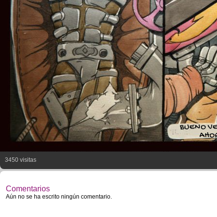
BUENO V
AHO
3450 visitas
Comentarios
Aún no se ha escrito ningún comentario.