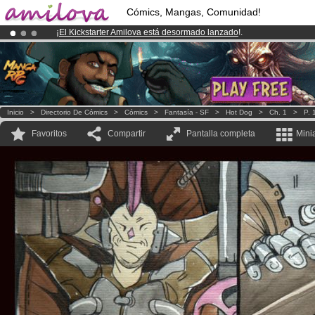
Cómics, Mangas, Comunidad!
¡
El Kickstarter Amilova está desormado lanzado
!.
¡Conviertete en Premium por
3.95 euros
al mes!
Hazte Premium ya
¡Ya tenemos 134393
miembros
y 1208
Cómics y Mangas!
.
Inicio
>
Directorio De Cómics
>
Cómics
>
Fantasía - SF
>
Hot Dog
>
Ch. 1
>
P. 
Favoritos
Compartir
Pantalla completa
Mini