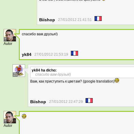
Biishop
27/01/2012 21:41:51
спасибо вам друзья!)
1
Autor
yk84
27/01/2012 21:53:19
yk84
ha dicho:
спасибо вам друзья!)
25
Вам, как приступить к цветам? (google translation)
Biishop
27/01/2012 22:47:29
1
Autor