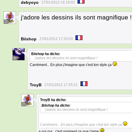
debyoyo
27/01/2012 16:19:03
j'adore les dessins ils sont magnifique !
25
Biishop
27/01/2012 17:33:53
Biishop
ha dicho:
j'adore les dessins ils sont magnifique !
41
Carrément... En plus j'imagine que c'est ton style ça
.
TroyB
27/01/2012 17:55:21
TroyB
ha dicho:
25
Biishop
ha dicho:
j'adore les dessins ils sont magnifique !
Carrément... En plus j'imagine que c'est ton style ça
.
a oui oui , c'est vraiment ce que j'aime