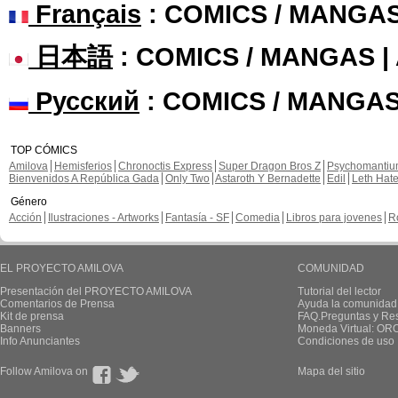
Français
: COMICS / MANGA
日本語
: COMICS / MANGAS 
Русский
: COMICS / MANGAS
TOP CÓMICS
Amilova
Hemisferios
Chronoctis Express
Super Dragon Bros Z
Psychomanti
Bienvenidos A República Gada
Only Two
Astaroth Y Bernadette
Edil
Leth Hat
Género
Acción
Ilustraciones - Artworks
Fantasía - SF
Comedia
Libros para jovenes
R
EL PROYECTO AMILOVA
COMUNIDAD
Presentación del PROYECTO AMILOVA
Tutorial del lector
Comentarios de Prensa
Ayuda la comunidad
Kit de prensa
FAQ.Preguntas y Re
Banners
Moneda Virtual: OR
Info Anunciantes
Condiciones de uso
Follow Amilova on
Mapa del sitio