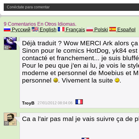
Conéctate para comentar
9 Comentarios En Otros Idiomas.
Русский
English
Français
Polski
Español
Déjà traduit ? Wow MERCI Ark alors ça 
41
Sinon pour le comics HotDog, yk84 est 
contacté et franchement... je suis bluf
Pour le peu que j'en ai lu, je vois le 
moderne et personnel de Moebius et Mats
personnel
. Vivement la suite
.
TroyB
27/01/2012 08:04:06
Ca a l'air pas mal je vais suivre ça de 
35