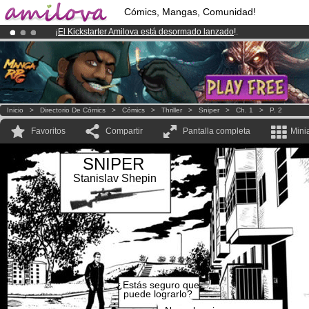
Cómics, Mangas, Comunidad!
¡
El Kickstarter Amilova está desormado lanzado
!.
¡Ya tenemos 134393
miembros
y 1208
Cómics y Mangas!
.
¡Conviertete en Premium por
3.95 euros
al mes!
Hazte Premium ya
Inicio
>
Directorio De Cómics
>
Cómics
>
Thriller
>
Sniper
>
Ch. 1
>
P. 2
Favoritos
Compartir
Pantalla completa
Mini
SNIPER
Stanislav Shepin
¿Estás seguro que
puede lograrlo?