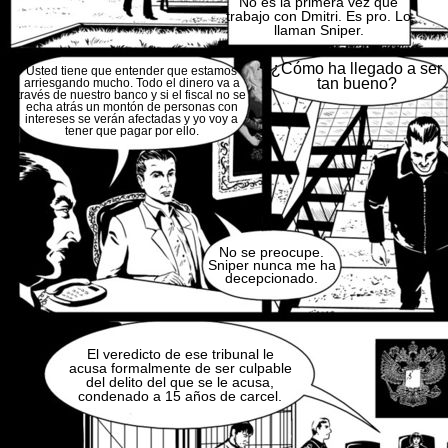
No es la primera vez que
trabajo con Dmitri. Es pro. Lo
llaman Sniper.
¿Cómo ha llegado a ser
Usted tiene que entender que estamos
tan bueno?
arriesgando mucho. Todo el dinero va a
través de nuestro banco y si el fiscal no se
echa atrás un montón de personas con
intereses se verán afectadas y yo voy a
tener que pagar por ello.
No se preocupe.
Sniper nunca me ha
decepcionado.
El veredicto de ese tribunal le
acusa formalmente de ser culpable
del delito del que se le acusa,
condenado a 15 años de carcel.