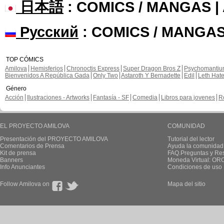
日本語
: COMICS / MANGAS 
Русский
: COMICS / MANGAS
TOP CÓMICS
Amilova
Hemisferios
Chronoctis Express
Super Dragon Bros Z
Psychomanti
Bienvenidos A República Gada
Only Two
Astaroth Y Bernadette
Edil
Leth Hat
Género
Acción
Ilustraciones - Artworks
Fantasía - SF
Comedia
Libros para jovenes
R
EL PROYECTO AMILOVA
COMUNIDAD
Presentación del PROYECTO AMILOVA
Tutorial del lector
Comentarios de Prensa
Ayuda la comunidad
Kit de prensa
FAQ.Preguntas y Re
Banners
Moneda Virtual: OR
Info Anunciantes
Condiciones de uso
Follow Amilova on
Mapa del sitio