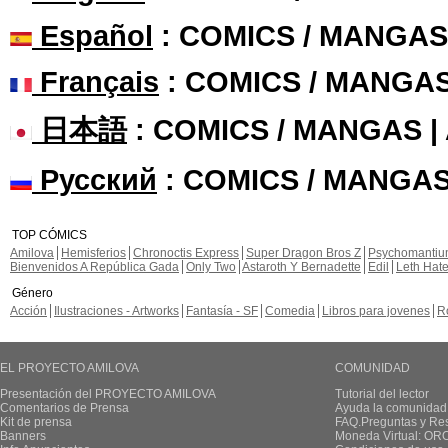
Español
: COMICS / MANGAS
Français
: COMICS / MANGA
日本語
: COMICS / MANGAS 
Русский
: COMICS / MANGAS
TOP CÓMICS
Amilova
Hemisferios
Chronoctis Express
Super Dragon Bros Z
Psychomanti
Bienvenidos A República Gada
Only Two
Astaroth Y Bernadette
Edil
Leth Hat
Género
Acción
Ilustraciones - Artworks
Fantasía - SF
Comedia
Libros para jovenes
R
EL PROYECTO AMILOVA
COMUNIDAD
Presentación del PROYECTO AMILOVA
Tutorial del lector
Comentarios de Prensa
Ayuda la comunidad
Kit de prensa
FAQ.Preguntas y Re
Banners
Moneda Virtual: OR