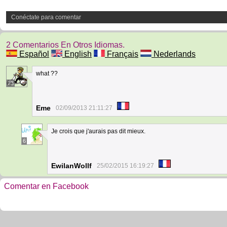
Conéctate para comentar
2 Comentarios En Otros Idiomas.
Español
English
Français
Nederlands
what ??
23
Eme
02/09/2013 21:11:27
Je crois que j'aurais pas dit mieux.
6
EwilanWollf
25/02/2015 16:19:27
Comentar en Facebook