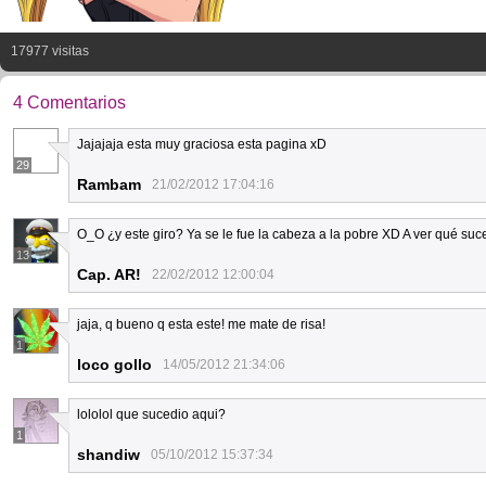
17977 visitas
4 Comentarios
Jajajaja esta muy graciosa esta pagina xD
29
Rambam
21/02/2012 17:04:16
O_O ¿y este giro? Ya se le fue la cabeza a la pobre XD A ver qué suc
13
Cap. AR!
22/02/2012 12:00:04
jaja, q bueno q esta este! me mate de risa!
1
loco gollo
14/05/2012 21:34:06
lololol que sucedio aqui?
1
shandiw
05/10/2012 15:37:34