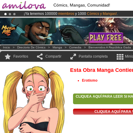
Cómics, Mangas, Comunidad!
¡Ya tenemos 100000
miembros
y 1000
Cómics y Mangas!
.
¡
El Kickstarter Amilova está desormado lanzado
!.
¡Conviertete en Premium por
3.95 euros
al mes!
Hazte Premium ya
Inicio
>
Directorio De Cómics
>
Manga
>
Comedia
>
Bienvenidos A República Gada
Favoritos
Compartir
Pantalla completa
Mini
Esta Obra Manga Contie
Erotismo
CLIQUEA AQUÍ PARA LEER SI H
CLIQUEA AQUÍ PARA 