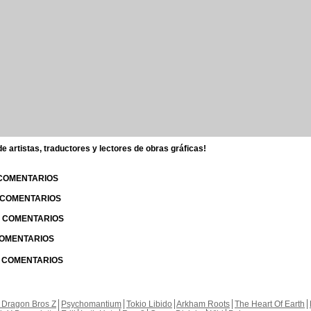
 artistas, traductores y lectores de obras gráficas!
 COMENTARIOS
| COMENTARIOS
 | COMENTARIOS
 COMENTARIOS
| COMENTARIOS
 Dragon Bros Z
Psychomantium
Tokio Libido
Arkham Roots
The Heart Of Earth