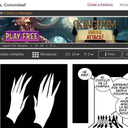
s, Comunidad!
Únete a Amilova
Inici
08
Cómics y Mangas!
.
uros
al mes!
Hazte Premium ya
ado lanzado
!.
>
Ligeia The Vampire
>
Ch. 14
>
P. 2
ntalla completa
Miniaturas
Ch. 14
P. 2
Prev.
S