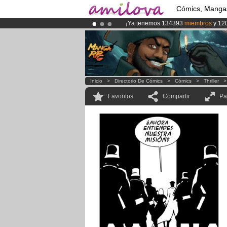
Cómics, Manga
¡Ya tenemos 134393
miembros
y 12
¡Conviertete en Premium por
3.95 e
¡
El Kickstarter Amilova está desorm
Inicio
>
Directorio De Cómics
>
Cómics
>
Thriller
Favoritos
Compartir
Pa