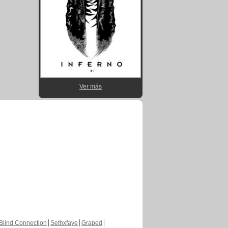
Ver más
Blind Connection
Sethxfaye
Graped