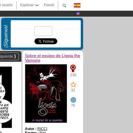
ar sesión
Explorar
Forum
¡Síguenos!
Sobre el equipo de Ligeia the
iguiente
Vampire
230
32
76
Autor :
RICCI