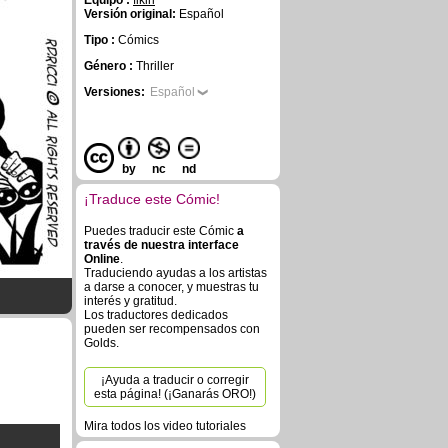
Equipo :
fikiri
Versión original:
Español
Tipo :
Cómics
Género :
Thriller
Versiones:
Español
by
nc
nd
¡Traduce este Cómic!
Puedes traducir este Cómic
a
través de nuestra interface
Online
.
Traduciendo ayudas a los artistas
a darse a conocer, y muestras tu
interés y gratitud.
Los traductores dedicados
pueden ser recompensados con
Golds.
¡Ayuda a traducir o corregir
esta página! (¡Ganarás ORO!)
Mira todos los video tutoriales