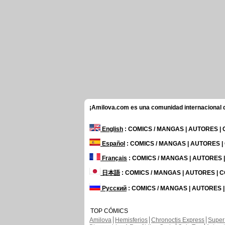
¡Amilova.com es una comunidad internacional de
English
: COMICS / MANGAS | AUTORES |
Español
: COMICS / MANGAS | AUTORES 
Français
: COMICS / MANGAS | AUTORES
日本語
: COMICS / MANGAS | AUTORES |
Русский
: COMICS / MANGAS | AUTORES 
TOP CÓMICS
Amilova
Hemisferios
Chronoctis Express
Super