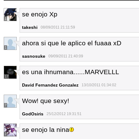
se enojo Xp
1
takeshi
08/09/2011 21:11:59
ahora si que le aplico el fuaaa xD
1
sasnosuke
09/09/2011 21:40:09
es una ihnumana......MARVELLL
17
David Fernandez Gonzalez
13/10/2011 01:34:02
Wow! que sexy!
7
GodOsiris
25/12/2012 19:31:51
se enojo la nina
2