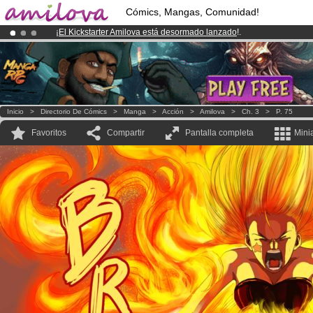
Cómics, Mangas, Comunidad!
¡
El Kickstarter Amilova está desormado lanzado
!.
¡Conviertete en Premium por
3.95 euros
al mes!
Hazte Premium ya
¡Ya tenemos 134393
miembros
y 1208
Cómics y Mangas!
.
Inicio
>
Directorio De Cómics
>
Manga
>
Acción
>
Amilova
>
Ch. 3
>
P. 75
Favoritos
Compartir
Pantalla completa
Mini