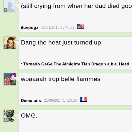
(still crying from when her dad died goo
1
iluvpugz
10/01/2015 06:48:32
Dang the heat just turned up.
5
~Tornado GeGe The Almighty Tian Dragon a.k.a. Head
woaaaah trop belle flammes
4
Démolaris
21/09/2017 17:10:16
OMG.
18