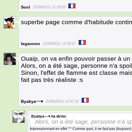
Sool
22/08/2011 11:29:05
superbe page comme d'habitude conti
4
legannon
22/08/2011 12:29:27
Ouaip, on va enfin pouvoir passer à un 
36
Alors, on a été sage, personne n'a spoi
Sinon, l'effet de flamme est classe mais
fait pas très réaliste :s
Byabya~~♥
22/08/2011 14:47:32
Byabya~~♥
ha dicho:
Alors, on a été sage, personne n'a s
31
Impressionnant en effet ^^ Comme quoi, il ne faut pas (toujours)