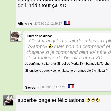
de l'inédit tout ça XD
Albireon
23/08/2011 12:39:17
Albireon
ha dicho:
C'est vrai qu'on dirait des cheveux 
10
N&amp;B
mais bon on comprend et 
chapitre si je comprend bien \o/ hâte d
c'est toujours de l'inédit tout ça XD
Je confirme, ça fait plus Sindel de Mortal Kombat que la Torch
Sinon, belle page, vivement la suite et longue vie à Amilova ^^.
Sause
23/08/2011 14:14:28
superbe page et félicitations
1