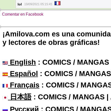
Iol
19/09/2021 05:15:45
Comentar en Facebook
¡Amilova.com es una comunidad 
y lectores de obras gráficas!
English
: COMICS / MANGAS
Español
: COMICS / MANGAS
Français
: COMICS / MANGA
日本語
: COMICS / MANGAS 
Русский
: COMICS / MANGAS