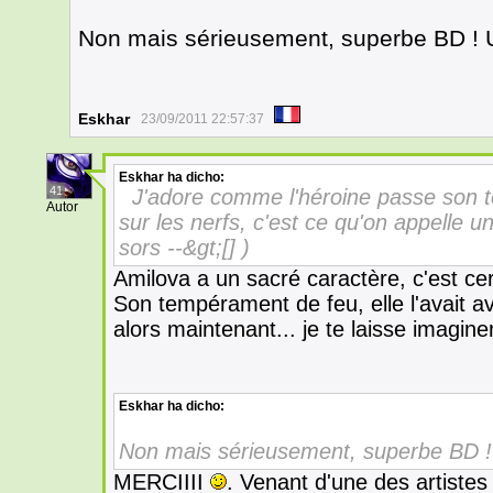
Non mais sérieusement, superbe BD ! Un 
Eskhar
23/09/2011 22:57:37
Eskhar
ha dicho:
41
J'adore comme l'héroine passe son t
Autor
sur les nerfs, c'est ce qu'on appelle u
sors --&gt;[] )
Amilova a un sacré caractère, c'est ce
Son tempérament de feu, elle l'avait av
alors maintenant... je te laisse imagin
Eskhar
ha dicho:
Non mais sérieusement, superbe BD ! U
MERCIIII
. Venant d'une des artiste