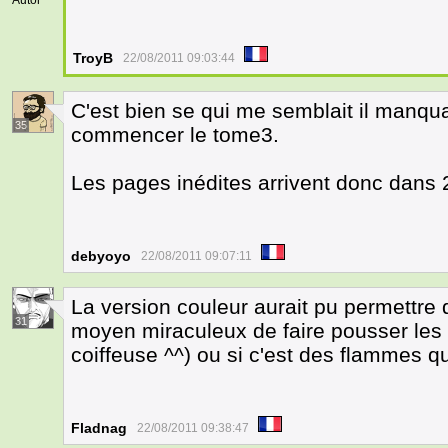
Autor
TroyB
22/08/2011 09:03:44
C'est bien se qui me semblait il manquai
35
commencer le tome3.
Les pages inédites arrivent donc dans 2
debyoyo
22/08/2011 09:07:11
La version couleur aurait pu permettre d
31
moyen miraculeux de faire pousser les 
coiffeuse ^^) ou si c'est des flammes qu
Fladnag
22/08/2011 09:38:47