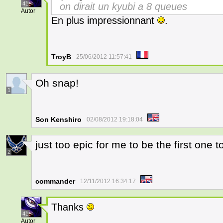
41
on dirait un kyubi a 8 queues
Autor
En plus impressionnant
.
TroyB
25/06/2012 11:57:41
Oh snap!
1
Son Kenshiro
02/08/2012 19:18:04
just too epic for me to be the first one t
2
commander
12/11/2012 16:34:17
Thanks
41
Autor