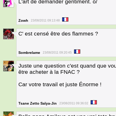
L'art de demander gentiment. o/
6
Zowh
23/08/2011 09:13:48
C' est censé être des flammes ?
16
Sombrelame
23/08/2011 09:20:45
Juste une question c'est quand que vous
24
être acheter à la FNAC ?
Car votre travail et juste Énorme !
Tsane Zetto Saïya-Jin
23/08/2011 09:36:02