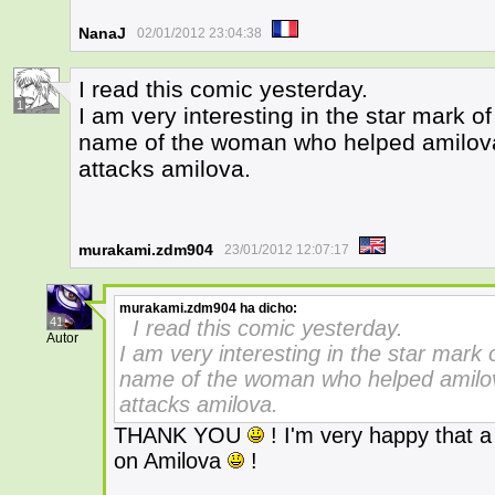
NanaJ
02/01/2012 23:04:38
I read this comic yesterday.
1
I am very interesting in the star mark o
name of the woman who helped amilova
attacks amilova.
murakami.zdm904
23/01/2012 12:07:17
murakami.zdm904
ha dicho:
41
I read this comic yesterday.
Autor
I am very interesting in the star mark
name of the woman who helped amilov
attacks amilova.
THANK YOU
! I'm very happy that a 
on Amilova
!