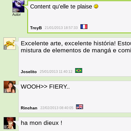
Content qu'elle te plaise
41
Autor
TroyB
21/01/2013 18:57:33
Excelente arte, excelente história! Est
1
mistura de elementos de mangá e com
Joselito
25/01/2013 11:40:12
WOOH>> FIERY..
1
Rinchan
22/02/2013 08:40:05
ha mon dieux !
6