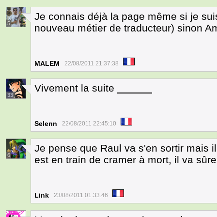
Je connais déjà la page même si je su
5
nouveau métier de traducteur) sinon Am
MALEM
22/08/2011 21:37:38
Vivement la suite
______
33
Selenn
22/08/2011 22:45:10
Je pense que Raul va s'en sortir mais
6
est en train de cramer à mort, il va sû
Link
23/08/2011 01:33:46