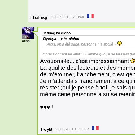
Fladnag
22/08/2011 16:10:40
Fladnag
ha dicho:
41
Byabya~~♥
ha dicho:
Autor
Alors, on a été sage, personne n'a spoilé ?
Impressionnant en effet ^^ Comme quoi, il ne faut pas (to
Avouons-le... c'est impressionnant
La qualité des lecteurs et des mem
de m'étonner, franchement, c'est géni
Je m'attendais franchement à ce qu
résister (oui je pense à
toi
, je sais q
même cette personne a su se retenir
♥♥♥ !
TroyB
22/08/2011 16:50:22