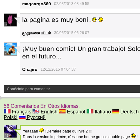
magcargo360
02/03/2013 08:49:55
la pagina es muy boni..
5
முதுகலை பட்டம்
30/06/2015 06:26:07
¡Muy buen comic! Un gran trabajo! Sol
7
en el futuro...
Chajiro
12/12/2015 07:04:37
Conéctate para comentar
56 Comentarios En Otros Idiomas.
Français
English
Español
Italiano
Deutsch
Polski
Русский
Yeaaaah
! Dernière page du livre 2 !!!
41
Dans la version imprimée, c'est une bonne grosse double page
!