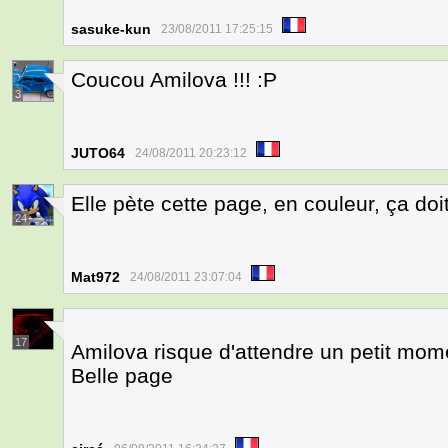
sasuke-kun
23/08/2011 17:25:15
Coucou Amilova !!! :P
3
JUTO64
24/08/2011 20:23:12
Elle pète cette page, en couleur, ça doi
24
Mat972
24/08/2011 23:07:04
17
Amilova risque d'attendre un petit mom
Belle page