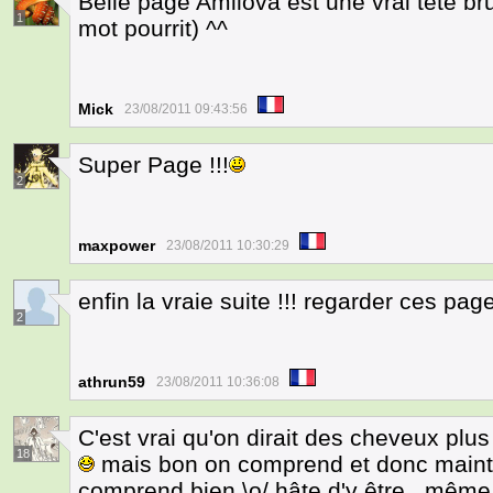
Belle page Amilova est une vrai tete bru
1
mot pourrit) ^^
Mick
23/08/2011 09:43:56
Super Page !!!
2
maxpower
23/08/2011 10:30:29
enfin la vraie suite !!! regarder ces page
2
athrun59
23/08/2011 10:36:08
C'est vrai qu'on dirait des cheveux p
18
mais bon on comprend et donc mainten
comprend bien \o/ hâte d'y être...même s