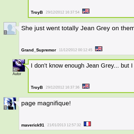
TroyB
29/12/2012 16:37:54
She just went totally Jean Grey on the
1
Grand_Supremor
11/12/2012 00:12:45
I don't know enough Jean Grey... but 
41
Autor
TroyB
29/12/2012 16:37:36
page magnifique!
1
maverick91
21/01/2013 12:57:32