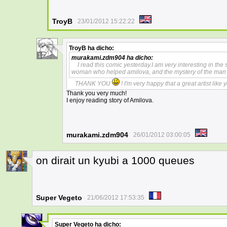
TroyB
23/01/2012 15:22:22
TroyB
ha dicho:
1
murakami.zdm904
ha dicho:
I read this comic yesterday.I am very interesting in the
woman who helped amilova, and the mystery of the man 
THANK YOU
! I'm very happy that a great artist lik
Thank you very much!
I enjoy reading story of Amilova.
murakami.zdm904
26/01/2012 03:00:05
on dirait un kyubi a 1000 queues
7
Super Vegeto
21/06/2012 17:53:35
Super Vegeto
ha dicho: