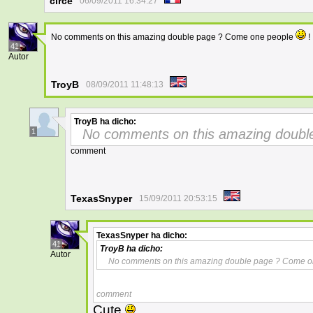
circé
06/09/2011 16:34:27
No comments on this amazing double page ? Come one people
!
41
Autor
TroyB
08/09/2011 11:48:13
TroyB
ha dicho:
No comments on this amazing doub
1
comment
TexasSnyper
15/09/2011 20:53:15
TexasSnyper
ha dicho:
41
TroyB
ha dicho:
Autor
No comments on this amazing double page ? Come 
comment
Cute