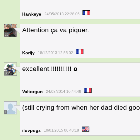
Hawkeye
24/05/2013 22:28:06
Attention ça va piquer.
26
Korijy
18/12/2013 12:55:02
excellent!!!!!!!!!!!!
o
30
Valtorgun
24/03/2014 10:44:49
(still crying from when her dad died goo
1
iluvpugz
10/01/2015 06:48:18