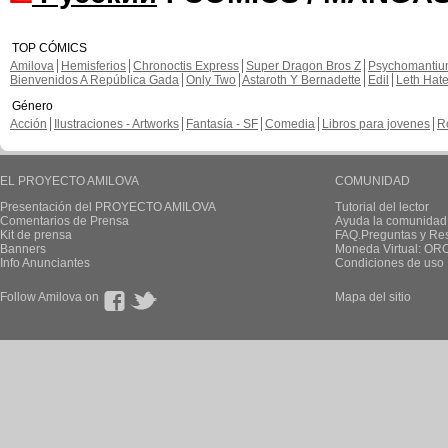
TOP CÓMICS
Amilova
Hemisferios
Chronoctis Express
Super Dragon Bros Z
Psychomanti
Bienvenidos A República Gada
Only Two
Astaroth Y Bernadette
Edil
Leth Hat
Género
Acción
Ilustraciones - Artworks
Fantasía - SF
Comedia
Libros para jovenes
R
EL PROYECTO AMILOVA
COMUNIDAD
Presentación del PROYECTO AMILOVA
Tutorial del lector
Comentarios de Prensa
Ayuda la comunidad
Kit de prensa
FAQ.Preguntas y Re
Banners
Moneda Virtual: OR
Info Anunciantes
Condiciones de uso
Follow Amilova on
Mapa del sitio