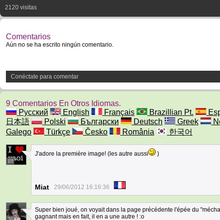
2120 visitas
Comentarios
Aún no se ha escrito ningún comentario.
Conéctate para comentar
9 Comentarios En Otros Idiomas.
Русский
English
Français
Brazillian Pt.
Esp
日本語
Polski
Български
Deutsch
Greek
Ne
Galego
Türkçe
Česko
România
한국어
J'adore la première image! (les autre aussi
)
18
Miat
29/06/2012 16:16:36
Super bien joué, on voyait dans la page précédente l'épée du "méchant"
gagnant mais en fait, il en a une autre ! :o
36