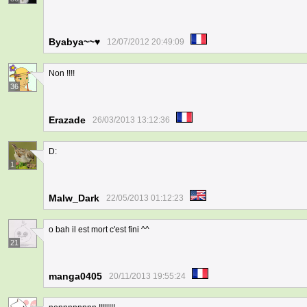
Byabya~~♥
12/07/2012 20:49:09
Non !!!!
36
Erazade
26/03/2013 13:12:36
D:
1
Malw_Dark
22/05/2013 01:12:23
o bah il est mort c'est fini ^^
21
manga0405
20/11/2013 19:55:24