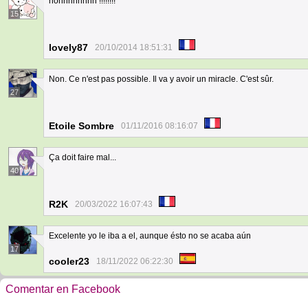
nonnnnnnnn !!!!!!!!
15
lovely87
20/10/2014 18:51:31
Non. Ce n'est pas possible. Il va y avoir un miracle. C'est sûr.
27
Etoile Sombre
01/11/2016 08:16:07
Ça doit faire mal...
40
R2K
20/03/2022 16:07:43
Excelente yo le iba a el, aunque ésto no se acaba aún
17
cooler23
18/11/2022 06:22:30
Comentar en Facebook