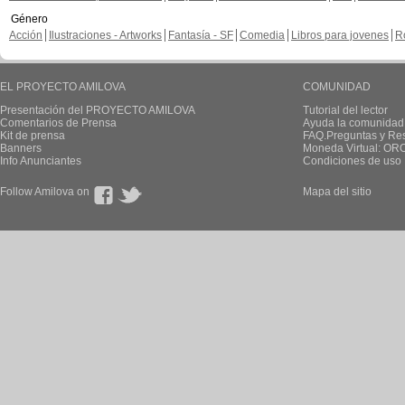
Género
Acción
Ilustraciones - Artworks
Fantasía - SF
Comedia
Libros para jovenes
R
EL PROYECTO AMILOVA
COMUNIDAD
Presentación del PROYECTO AMILOVA
Tutorial del lector
Comentarios de Prensa
Ayuda la comunidad
Kit de prensa
FAQ.Preguntas y Re
Banners
Moneda Virtual: OR
Info Anunciantes
Condiciones de uso
Follow Amilova on
Mapa del sitio