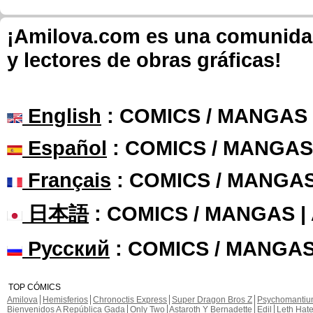
¡Amilova.com es una comunidad 
y lectores de obras gráficas!
English
: COMICS / MANGAS
Español
: COMICS / MANGAS
Français
: COMICS / MANGA
日本語
: COMICS / MANGAS 
Русский
: COMICS / MANGAS
TOP CÓMICS
Amilova
Hemisferios
Chronoctis Express
Super Dragon Bros Z
Psychomanti
Bienvenidos A República Gada
Only Two
Astaroth Y Bernadette
Edil
Leth Hat