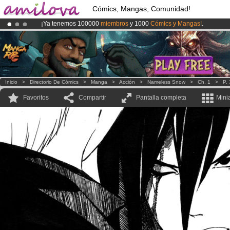
Cómics, Mangas, Comunidad!
¡Ya tenemos 100000
miembros
y 1000
Cómics y Mangas!
.
¡
El Kickstarter Amilova está desormado lanzado
!.
¡Conviertete en Premium por
3.95 euros
al mes!
Hazte Premium ya
Inicio
>
Directorio De Cómics
>
Manga
>
Acción
>
Nameless Snow
>
Ch. 1
>
P.
Favoritos
Compartir
Pantalla completa
Mini
.