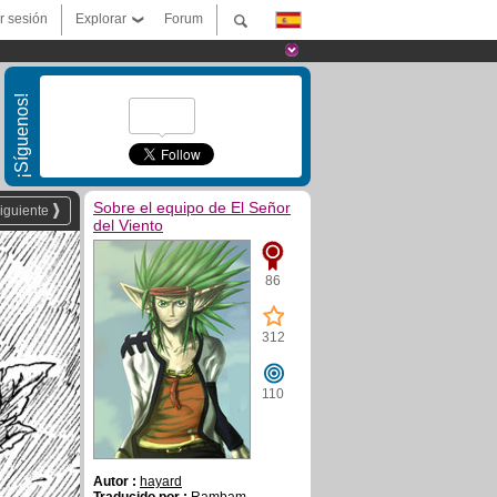
ar sesión
Explorar
Forum
¡Síguenos!
Sobre el equipo de El Señor
iguiente
del Viento
86
312
110
Autor :
hayard