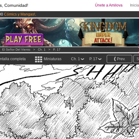
s, Comunidad!
Únete a Amilova
Inici
00
Cómics y Mangas!
.
ado lanzado
!.
uros
al mes!
Hazte Premium ya
>
El Señor Del Viento
>
Ch. 1
>
P. 17
ntalla completa
Miniaturas
Ch. 1
P. 17
Prev.
S