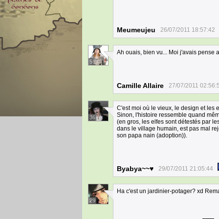
Meumeujeu
26/07/2011 18:57:42
Ah ouais, bien vu... Moi j'avais pense 
5
Camille Allaire
27/07/2011 02:56:
C'est moi où le vieux, le design et le
Sinon, l'histoire ressemble quand mê
36
(en gros, les elfes sont détestés par l
dans le village humain, est pas mal rej
son papa nain (adoption)).
Byabya~~♥
29/07/2011 21:05:44
Ha c'est un jardinier-potager? xd Rema
29