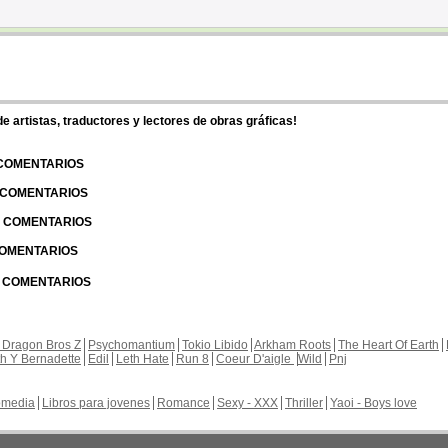
 artistas, traductores y lectores de obras gráficas!
 COMENTARIOS
| COMENTARIOS
 | COMENTARIOS
 COMENTARIOS
| COMENTARIOS
 Dragon Bros Z
Psychomantium
Tokio Libido
Arkham Roots
The Heart Of Earth
th Y Bernadette
Edil
Leth Hate
Run 8
Coeur D'aigle
Wild
Pnj
media
Libros para jovenes
Romance
Sexy - XXX
Thriller
Yaoi - Boys love