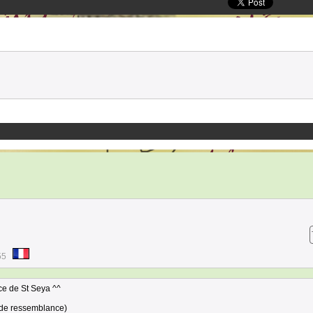
55
nce de St Seya ^^
 de ressemblance)