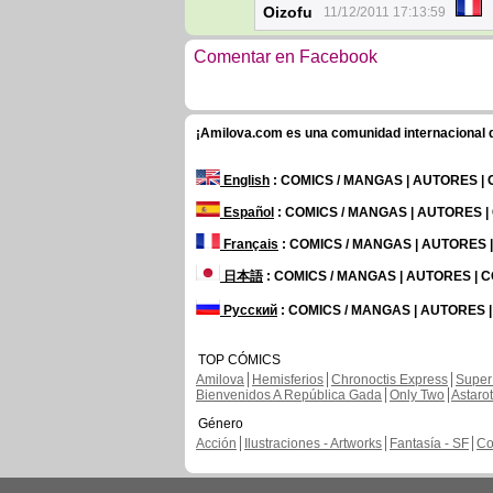
Oizofu
11/12/2011 17:13:59
Comentar en Facebook
¡Amilova.com es una comunidad internacional de
English
: COMICS / MANGAS | AUTORES |
Español
: COMICS / MANGAS | AUTORES 
Français
: COMICS / MANGAS | AUTORES
日本語
: COMICS / MANGAS | AUTORES |
Русский
: COMICS / MANGAS | AUTORES 
TOP CÓMICS
Amilova
Hemisferios
Chronoctis Express
Super
Bienvenidos A República Gada
Only Two
Astaro
Género
Acción
Ilustraciones - Artworks
Fantasía - SF
Co