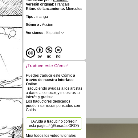
Traducido por :
Rambam
Versión original:
Français
Ritmo de lanzamiento:
Miercoles
Tipo :
manga
Género :
Acción
Versiones:
Español
by
nc
nd
¡Traduce este Cómic!
Puedes traducir este Cómic
a
través de nuestra interface
Online
.
Traduciendo ayudas a los artistas
a darse a conocer, y muestras tu
interés y gratitud.
Los traductores dedicados
pueden ser recompensados con
Golds.
¡Ayuda a traducir o corregir
esta página! (¡Ganarás ORO!)
Mira todos los video tutoriales