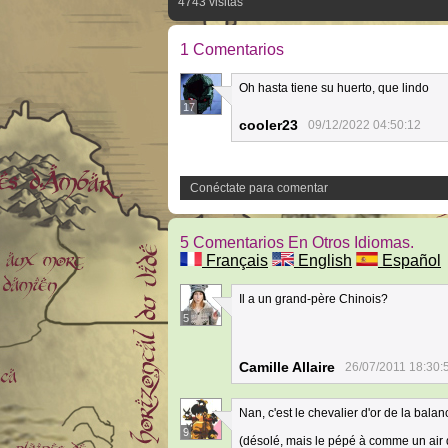
4743 visitas
1 Comentarios
Oh hasta tiene su huerto, que lindo
17
cooler23
09/12/2022 04:50:12
Conéctate para comentar
5 Comentarios En Otros Idiomas.
Français
English
Español
Il a un grand-père Chinois?
5
Camille Allaire
26/07/2011 18:30:
Nan, c'est le chevalier d'or de la bala
9
(désolé, mais le pépé à comme un air