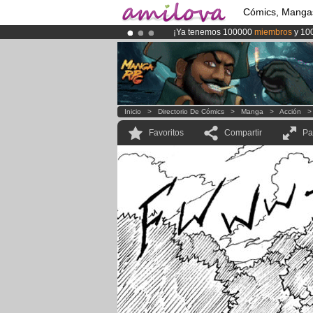
Cómics, Manga
¡Ya tenemos 100000
miembros
y 10
¡
El Kickstarter Amilova está desorm
¡Conviertete en Premium por
3.95 e
Inicio
>
Directorio De Cómics
>
Manga
>
Acción
Favoritos
Compartir
Pa