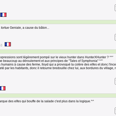
a tortue Geniale, a cause du bâton...
53
s expressions sont légèrement pompé sur le vieux hunter dans HunterXHunter ? ^^'
me beaucoup au déroulement et aux principes de "Tales of Symphonia" ^^'
es humains à cause des ferme, lloyd qui a provoqué la colère des elfes et donc l'inc
eté par les habitants, donc il retourne bredouille chez lui, aux bordures du village, 
rque des elfes qui bouffe de la salade c'est plus dans la logique.^^