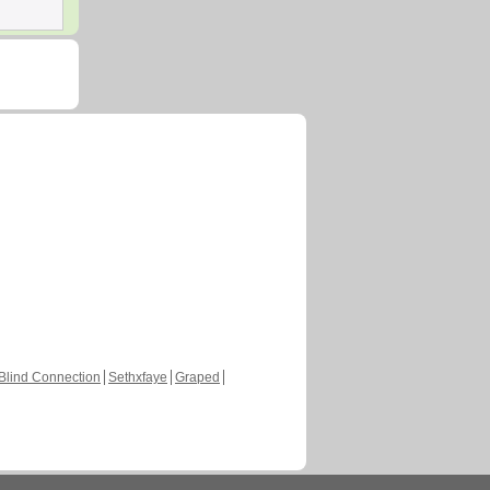
Blind Connection
Sethxfaye
Graped