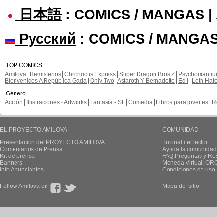
日本語
: COMICS / MANGAS 
Русский
: COMICS / MANGAS
TOP CÓMICS
Amilova
Hemisferios
Chronoctis Express
Super Dragon Bros Z
Psychomanti
Bienvenidos A República Gada
Only Two
Astaroth Y Bernadette
Edil
Leth Hat
Género
Acción
Ilustraciones - Artworks
Fantasía - SF
Comedia
Libros para jovenes
R
EL PROYECTO AMILOVA
COMUNIDAD
Presentación del PROYECTO AMILOVA
Tutorial del lector
Comentarios de Prensa
Ayuda la comunidad
Kit de prensa
FAQ.Preguntas y Re
Banners
Moneda Virtual: OR
Info Anunciantes
Condiciones de uso
Follow Amilova on
Mapa del sitio