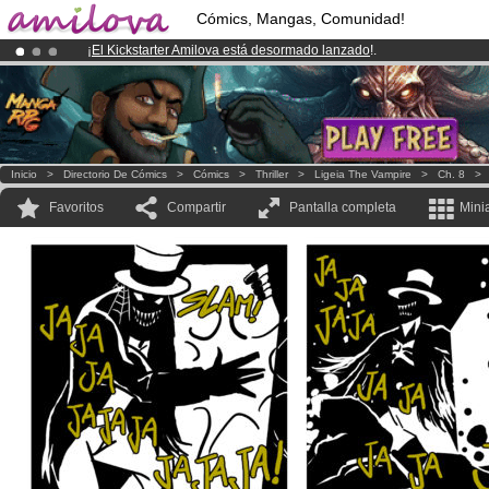
Cómics, Mangas, Comunidad!
¡
El Kickstarter Amilova está desormado lanzado
!.
¡Ya tenemos 100000
miembros
y 1000
Cómics y Mangas!
.
¡Conviertete en Premium por
3.95 euros
al mes!
Hazte Premium ya
Inicio
>
Directorio De Cómics
>
Cómics
>
Thriller
>
Ligeia The Vampire
>
Ch. 8
Favoritos
Compartir
Pantalla completa
Mini