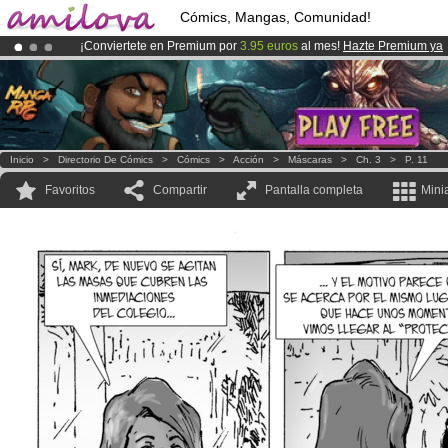
Cómics, Mangas, Comunidad!
¡Conviertete en Premium por
3.95 euros
al mes!
Hazte Premium ya
¡
El Kickstarter Amilova está desormado lanzado
!.
¡Ya tenemos 100000
miembros
y 1000
Cómics y Mangas!
.
Inicio
>
Directorio De Cómics
>
Cómics
>
Acción
>
Máscaras
>
Ch. 3
>
P. 11
Favoritos
Compartir
Pantalla completa
Mini