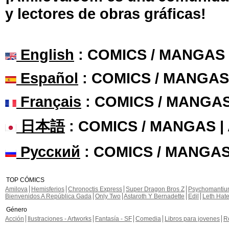
y lectores de obras gráficas!
English
: COMICS / MANGAS
Español
: COMICS / MANGAS
Français
: COMICS / MANGA
日本語
: COMICS / MANGAS 
Русский
: COMICS / MANGAS
TOP CÓMICS
Amilova
Hemisferios
Chronoctis Express
Super Dragon Bros Z
Psychomanti
Bienvenidos A República Gada
Only Two
Astaroth Y Bernadette
Edil
Leth Hat
Género
Acción
Ilustraciones - Artworks
Fantasía - SF
Comedia
Libros para jovenes
R