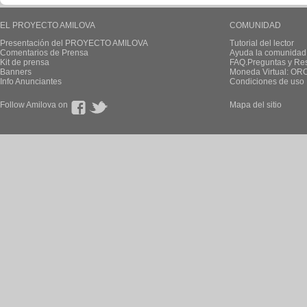
EL PROYECTO AMILOVA
COMUNIDAD
Presentación del PROYECTO AMILOVA
Tutorial del lector
Comentarios de Prensa
Ayuda la comunidad
Kit de prensa
FAQ.Preguntas y Re
Banners
Moneda Virtual: OR
Info Anunciantes
Condiciones de uso
Follow Amilova on
Mapa del sitio