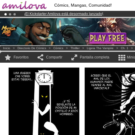
Cómics, Mangas, Comunidad!
¡
El Kickstarter Amilova está desormado lanzado
!.
¡Ya tenemos 100000
miembros
y 1000
Cómics y Mangas!
.
¡Conviertete en Premium por
3.95 euros
al mes!
Hazte Premium ya
Inicio
>
Directorio De Cómics
>
Cómics
>
Thriller
>
Ligeia The Vampire
>
Ch. 1
Favoritos
Compartir
Pantalla completa
Mini