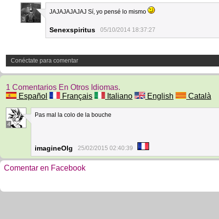
JAJAJAJAJAJ Sí, yo pensé lo mismo
3
Senexspiritus
05/10/2014 18:37:27
Conéctate para comentar
1 Comentarios En Otros Idiomas.
Español
Français
Italiano
English
Català
Pas mal la colo de la bouche
4
imagineOlg
25/02/2015 02:40:39
Comentar en Facebook