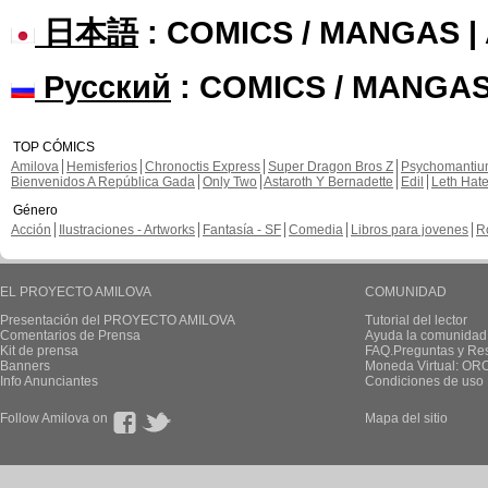
日本語
: COMICS / MANGAS 
Русский
: COMICS / MANGAS
TOP CÓMICS
Amilova
Hemisferios
Chronoctis Express
Super Dragon Bros Z
Psychomanti
Bienvenidos A República Gada
Only Two
Astaroth Y Bernadette
Edil
Leth Hat
Género
Acción
Ilustraciones - Artworks
Fantasía - SF
Comedia
Libros para jovenes
R
EL PROYECTO AMILOVA
COMUNIDAD
Presentación del PROYECTO AMILOVA
Tutorial del lector
Comentarios de Prensa
Ayuda la comunidad
Kit de prensa
FAQ.Preguntas y Re
Banners
Moneda Virtual: OR
Info Anunciantes
Condiciones de uso
Follow Amilova on
Mapa del sitio