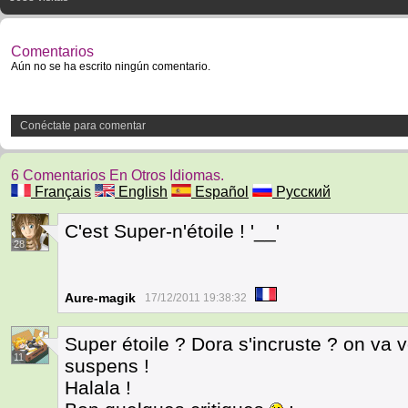
Comentarios
Aún no se ha escrito ningún comentario.
Conéctate para comentar
6 Comentarios En Otros Idiomas.
Français
English
Español
Русский
C'est Super-n'étoile ! '__'
28
Aure-magik
17/12/2011 19:38:32
Super étoile ? Dora s'incruste ? on va v
11
suspens !
Halala !