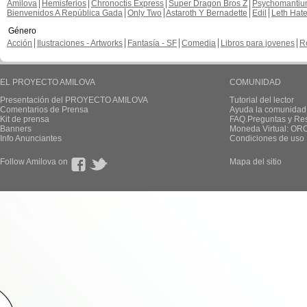
Amilova
Hemisferios
Chronoctis Express
Super Dragon Bros Z
Psychomanti
Bienvenidos A República Gada
Only Two
Astaroth Y Bernadette
Edil
Leth Hat
Género
Acción
Ilustraciones - Artworks
Fantasía - SF
Comedia
Libros para jovenes
R
EL PROYECTO AMILOVA
COMUNIDAD
Presentación del PROYECTO AMILOVA
Tutorial del lector
Comentarios de Prensa
Ayuda la comunidad
Kit de prensa
FAQ.Preguntas y Re
Banners
Moneda Virtual: OR
Info Anunciantes
Condiciones de uso
Follow Amilova on
Mapa del sitio