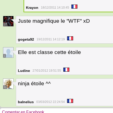
Krayon
18/12/2011 14:10:45
Juste magnifique le "WTF" xD
27
gogeta92
19/12/2011 14:12:19
Elle est classe cette étoile
1
Ludine
27/01/2012 19:51:55
ninja étoile ^^
11
balnelius
03/03/2012 22:24:54
Comentar en Facebook