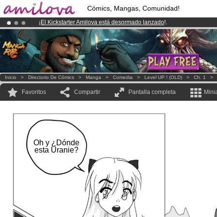
Cómics, Mangas, Comunidad!
¡
El Kickstarter Amilova está desormado lanzado
!.
¡Ya tenemos 100000
miembros
y 1000
Cómics y Mangas!
.
¡Conviertete en Premium por
3.95 euros
al mes!
Hazte Premium ya
Inicio
>
Directorio De Cómics
>
Manga
>
Comedia
>
Level UP ! (OLD)
>
Ch. 1
Favoritos
Compartir
Pantalla completa
Mini
Oh y ¿Dónde
esta Uranie?