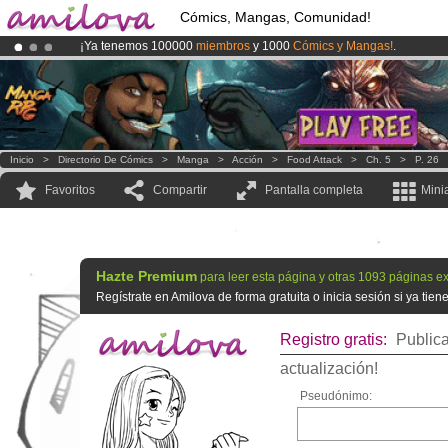
Cómics, Mangas, Comunidad!
¡Ya tenemos 100000
miembros
y 1000
Cómics y Mangas!
.
¡
El Kickstarter Amilova está desormado lanzado
!.
¡Conviertete en Premium por
3.95 euros
al mes!
Hazte Premium ya
Inicio
>
Directorio De Cómics
>
Manga
>
Acción
>
Food Attack
>
Ch. 5
>
P. 26
Favoritos
Compartir
Pantalla completa
Mini
Hazte Premium
para leer esta página y otras 1093 páginas ex
Regístrate en Amilova de forma gratuita o inicia sesión si ya tie
Registro gratis:
Publica
actualización!
Pseudónimo: