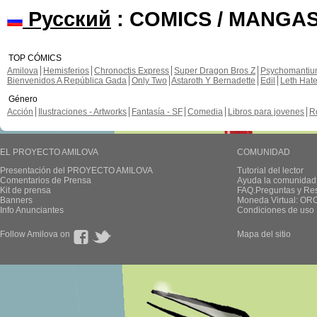
Русский
: COMICS / MANGAS
TOP CÓMICS
Amilova
Hemisferios
Chronoctis Express
Super Dragon Bros Z
Psychomanti
Bienvenidos A República Gada
Only Two
Astaroth Y Bernadette
Edil
Leth Hat
Género
Acción
Ilustraciones - Artworks
Fantasía - SF
Comedia
Libros para jovenes
R
EL PROYECTO AMILOVA
COMUNIDAD
Presentación del PROYECTO AMILOVA
Tutorial del lector
Comentarios de Prensa
Ayuda la comunidad
Kit de prensa
FAQ.Preguntas y Re
Banners
Moneda Virtual: OR
Info Anunciantes
Condiciones de uso
Follow Amilova on
Mapa del sitio