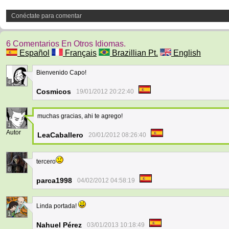
Conéctate para comentar
6 Comentarios En Otros Idiomas.
Español
Français
Brazillian Pt.
English
Bienvenido Capo!
4
Cosmicos
19/01/2012 20:22:40
muchas gracias, ahi te agrego!
1
Autor
LeaCaballero
20/01/2012 08:26:40
tercero
8
parca1998
04/02/2012 04:58:19
Linda portada!
1
Nahuel Pérez
03/01/2013 10:18:49