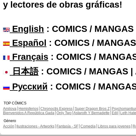
y lectores de obras gráficas!
English
: COMICS / MANGAS
Español
: COMICS / MANGAS
Français
: COMICS / MANGA
日本語
: COMICS / MANGAS 
Русский
: COMICS / MANGAS
TOP CÓMICS
Amilova
Hemisferios
Chronoctis Express
Super Dragon Bros Z
Psychomanti
Bienvenidos A República Gada
Only Two
Astaroth Y Bernadette
Edil
Leth Hat
Género
Acción
Ilustraciones - Artworks
Fantasía - SF
Comedia
Libros para jovenes
R