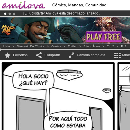
Cómics, Mangas, Comunidad!
¡
El Kickstarter Amilova está desormado lanzado
!.
¡Ya tenemos 100000
miembros
y 1000
Cómics y Mangas!
.
¡Conviertete en Premium por
3.95 euros
al mes!
Hazte Premium ya
Inicio
>
Directorio De Cómics
>
Cómics
>
Thriller
>
Efecto Ícaro
>
Ch. 2
>
P. 2
Favoritos
Compartir
Pantalla completa
Mini