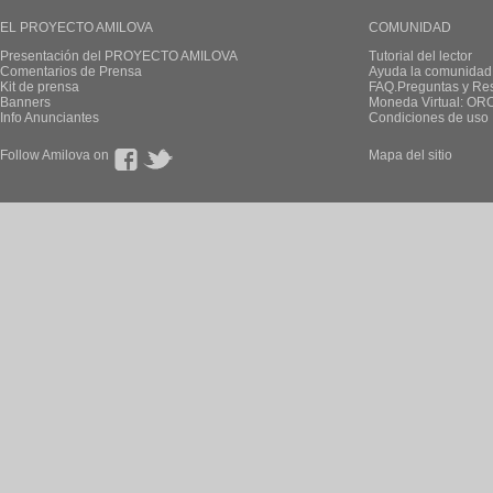
EL PROYECTO AMILOVA
COMUNIDAD
Presentación del PROYECTO AMILOVA
Tutorial del lector
Comentarios de Prensa
Ayuda la comunidad
Kit de prensa
FAQ.Preguntas y Re
Banners
Moneda Virtual: OR
Info Anunciantes
Condiciones de uso
Follow Amilova on
Mapa del sitio