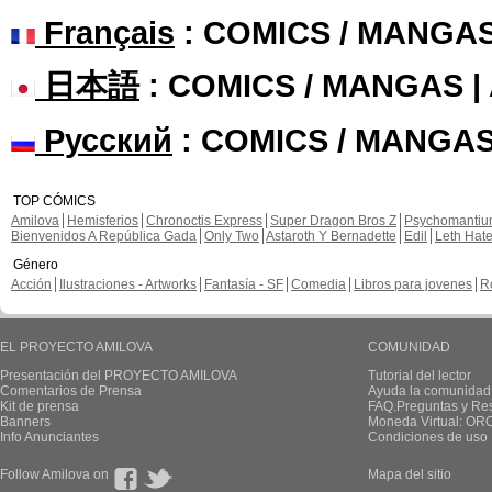
Français
: COMICS / MANGA
日本語
: COMICS / MANGAS 
Русский
: COMICS / MANGAS
TOP CÓMICS
Amilova
Hemisferios
Chronoctis Express
Super Dragon Bros Z
Psychomanti
Bienvenidos A República Gada
Only Two
Astaroth Y Bernadette
Edil
Leth Hat
Género
Acción
Ilustraciones - Artworks
Fantasía - SF
Comedia
Libros para jovenes
R
EL PROYECTO AMILOVA
COMUNIDAD
Presentación del PROYECTO AMILOVA
Tutorial del lector
Comentarios de Prensa
Ayuda la comunidad
Kit de prensa
FAQ.Preguntas y Re
Banners
Moneda Virtual: OR
Info Anunciantes
Condiciones de uso
Follow Amilova on
Mapa del sitio