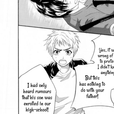
Yes, it 
wrong of
to prete
I didn't 
anythin
But this
has nothing to
I had only
do with your
heard rumours
father!
that his son was
enrolled in our
high-school!