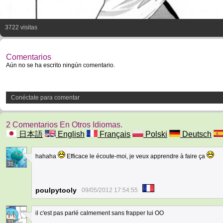
3722 visitas
Comentarios
Aún no se ha escrito ningún comentario.
Conéctate para comentar
2 Comentarios En Otros Idiomas.
日本語
English
Français
Polski
Deutsch
hahaha
Efficace le écoute-moi, je veux apprendre à faire ça
31
poulpytooly
09/05/2012 17:54:55
il c'est pas parlé calmement sans frapper lui OO
23