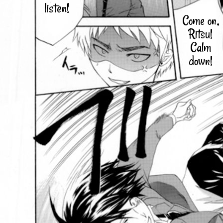
listen!
Come on,
Ritsu!
Calm
down!