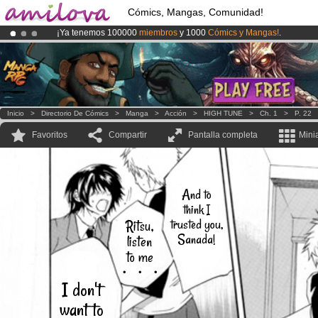
Cómics, Mangas, Comunidad!
¡Ya tenemos 100000
miembros
y 1000
Cómics y Mangas!
.
¡Conviertete en Premium por
3.95 euros
al mes!
Hazte Premium ya
¡
El Kickstarter Amilova está desormado lanzado
!.
Inicio
>
Directorio De Cómics
>
Manga
>
Acción
>
HIGH TUNE
>
Ch. 1
>
P. 22
Favoritos
Compartir
Pantalla completa
Mini
And to
think I
trusted you,
Ritsu,
Sanada!
listen
to me
・・・
I don't
want to