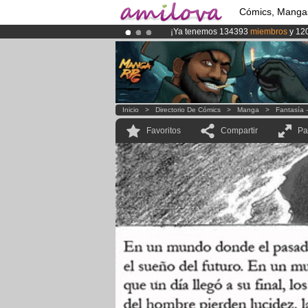
Cómics, Manga
¡Ya tenemos 134393
miembros
y 12
¡Conviertete en Premium por
3.95 e
¡
El Kickstarter Amilova está desorm
Inicio
>
Directorio De Cómics
>
Manga
>
Fantasía 
Favoritos
Compartir
Pa