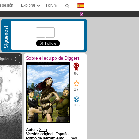
ar sesión
Explorar
Forum
¡Síguenos!
Sobre el equipo de Diggers
iguiente
96
27
108
Autor :
Xion
Versión original:
Español
Ritmo de lanzamiento:
Lunes,