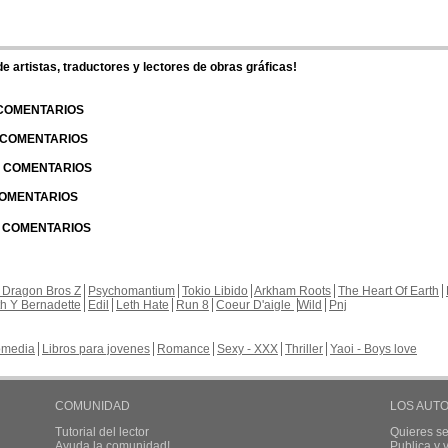
 artistas, traductores y lectores de obras gráficas!
 COMENTARIOS
| COMENTARIOS
 | COMENTARIOS
 COMENTARIOS
| COMENTARIOS
 Dragon Bros Z
Psychomantium
Tokio Libido
Arkham Roots
The Heart Of Earth
th Y Bernadette
Edil
Leth Hate
Run 8
Coeur D'aigle
Wild
Pnj
media
Libros para jovenes
Romance
Sexy - XXX
Thriller
Yaoi - Boys love
COMUNIDAD
LOS AUT
Tutorial del lector
Quieres se
Ayuda la comunidad!
Publica y