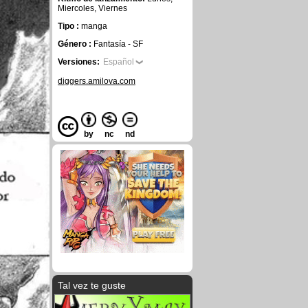
Miercoles, Viernes
Tipo :
manga
Género :
Fantasía - SF
Versiones:
Español
diggers.amilova.com
by
nc
nd
Tal vez te guste