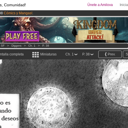
s, Comunidad!
Únete a Amilova
Inici
08
Cómics y Mangas!
.
uros
al mes!
Hazte Premium ya
ado lanzado
!.
- SF
>
Diggers
>
Ch. 1
>
P. 38
ntalla completa
Miniaturas
Ch. 1
P. 38
Prev.
S