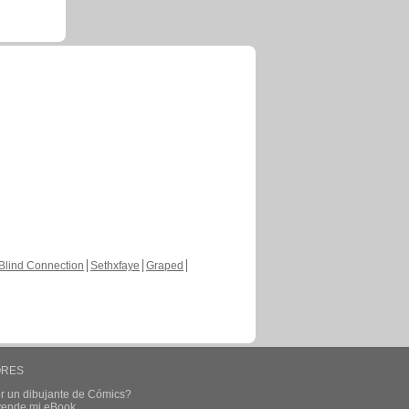
Blind Connection
Sethxfaye
Graped
ORES
r un dibujante de Cómics?
 vende mi eBook