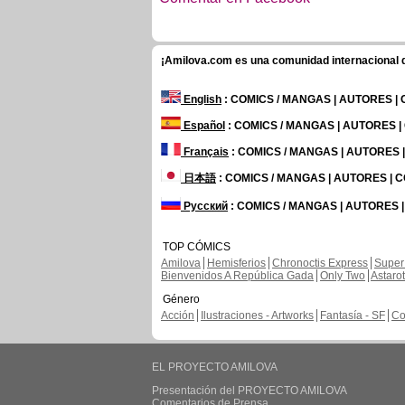
¡Amilova.com es una comunidad internacional de
English
: COMICS / MANGAS | AUTORES |
Español
: COMICS / MANGAS | AUTORES 
Français
: COMICS / MANGAS | AUTORES
日本語
: COMICS / MANGAS | AUTORES |
Русский
: COMICS / MANGAS | AUTORES 
TOP CÓMICS
Amilova
Hemisferios
Chronoctis Express
Super
Bienvenidos A República Gada
Only Two
Astaro
Género
Acción
Ilustraciones - Artworks
Fantasía - SF
Co
EL PROYECTO AMILOVA
Presentación del PROYECTO AMILOVA
Comentarios de Prensa