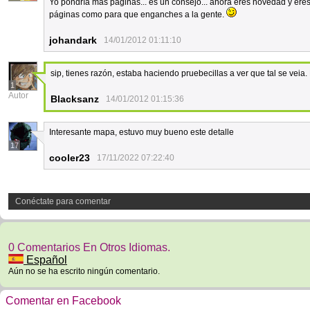
Yo pondría más paginas... es un consejo... ahora eres novedad y eres 
páginas como para que enganches a la gente.
johandark
14/01/2012 01:11:10
sip, tienes razón, estaba haciendo pruebecillas a ver que tal se veia
1
Autor
Blacksanz
14/01/2012 01:15:36
Interesante mapa, estuvo muy bueno este detalle
17
cooler23
17/11/2022 07:22:40
Conéctate para comentar
0 Comentarios En Otros Idiomas.
Español
Aún no se ha escrito ningún comentario.
Comentar en Facebook