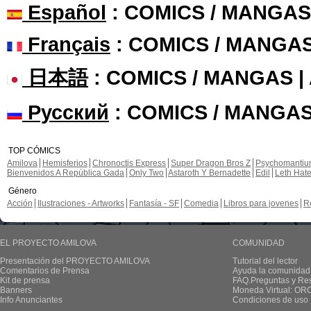
Español
: COMICS / MANGAS
Français
: COMICS / MANGA
日本語
: COMICS / MANGAS 
Русский
: COMICS / MANGAS
TOP CÓMICS
Amilova
Hemisferios
Chronoctis Express
Super Dragon Bros Z
Psychomanti
Bienvenidos A República Gada
Only Two
Astaroth Y Bernadette
Edil
Leth Hat
Género
Acción
Ilustraciones - Artworks
Fantasía - SF
Comedia
Libros para jovenes
R
EL PROYECTO AMILOVA
COMUNIDAD
Presentación del PROYECTO AMILOVA
Tutorial del lector
Comentarios de Prensa
Ayuda la comunidad
Kit de prensa
FAQ.Preguntas y Re
Banners
Moneda Virtual: OR
Info Anunciantes
Condiciones de uso