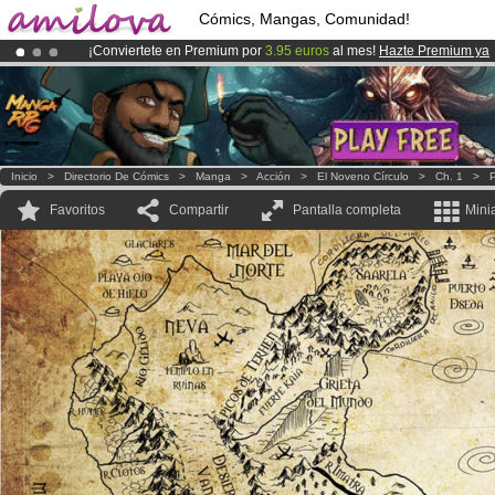
Cómics, Mangas, Comunidad!
¡Conviertete en Premium por
3.95 euros
al mes!
Hazte Premium ya
¡
El Kickstarter Amilova está desormado lanzado
!.
¡Ya tenemos 134393
miembros
y 1208
Cómics y Mangas!
.
Inicio
>
Directorio De Cómics
>
Manga
>
Acción
>
El Noveno Círculo
>
Ch. 1
>
P
Favoritos
Compartir
Pantalla completa
Mini