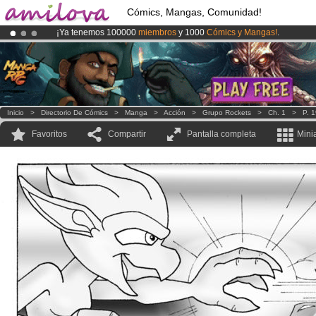
Cómics, Mangas, Comunidad!
¡Ya tenemos 100000
miembros
y 1000
Cómics y Mangas!
.
¡Conviertete en Premium por
3.95 euros
al mes!
Hazte Premium ya
¡
El Kickstarter Amilova está desormado lanzado
!.
Inicio
>
Directorio De Cómics
>
Manga
>
Acción
>
Grupo Rockets
>
Ch. 1
>
P. 
Favoritos
Compartir
Pantalla completa
Mini