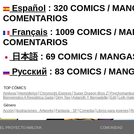
Español
: 320 COMICS / MAN
COMENTARIOS
Français
: 1009 COMICS / MA
COMENTARIOS
日本語
: 69 COMICS / MANGA
Русский
: 83 COMICS / MAN
TOP CÓMICS
Amilova
Hemisferios
Chronoctis Express
Super Dragon Bros Z
Psychomanti
Bienvenidos A República Gada
Only Two
Astaroth Y Bernadette
Edil
Leth Hat
Género
Acción
Ilustraciones - Artworks
Fantasía - SF
Comedia
Libros para jovenes
R
EL PROYECTO AMILOVA
COMUNIDAD