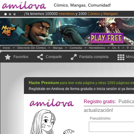
Cómics, Mangas, Comunidad!
¡Ya tenemos 100000
miembros
y 1000
Cómics y Mangas!
.
¡
El Kickstarter Amilova está desormado lanzado
!.
¡Conviertete en Premium por
3.95 euros
al mes!
Hazte Premium ya
Inicio
>
Directorio De Cómics
>
Manga
>
Comedia
>
Hemisferios
>
Ch. 5
>
P. 15
Favoritos
Compartir
Pantalla completa
Mini
Hazte Premium
para leer esta página y otras 1093 páginas ex
Regístrate en Amilova de forma gratuita o inicia sesión si ya tie
Registro gratis:
Publica
actualización!
Pseudónimo: