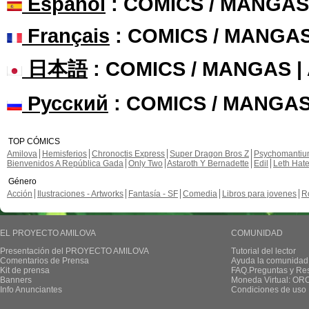
Español
: COMICS / MANGAS
Français
: COMICS / MANGA
日本語
: COMICS / MANGAS 
Русский
: COMICS / MANGAS
TOP CÓMICS
Amilova
Hemisferios
Chronoctis Express
Super Dragon Bros Z
Psychomanti
Bienvenidos A República Gada
Only Two
Astaroth Y Bernadette
Edil
Leth Hat
Género
Acción
Ilustraciones - Artworks
Fantasía - SF
Comedia
Libros para jovenes
R
EL PROYECTO AMILOVA
COMUNIDAD
Presentación del PROYECTO AMILOVA
Tutorial del lector
Comentarios de Prensa
Ayuda la comunidad
Kit de prensa
FAQ.Preguntas y Re
Banners
Moneda Virtual: OR
Info Anunciantes
Condiciones de uso