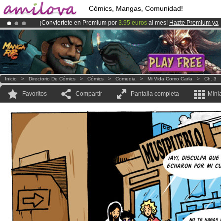
Cómics, Mangas, Comunidad!
¡Conviertete en Premium por
3.95 euros
al mes!
Hazte Premium ya
¡Ya tenemos 134393
miembros
y 1208
Cómics y Mangas!
.
¡
El Kickstarter Amilova está desormado lanzado
!.
Inicio
>
Directorio De Cómics
>
Cómics
>
Comedia
>
Mi Vida Como Carla
>
Ch. 3
Favoritos
Compartir
Pantalla completa
Mini