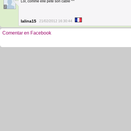
Lol, comme elle pète son cable ^^
2
lalina15
21/02/2012 16:30:44
Comentar en Facebook