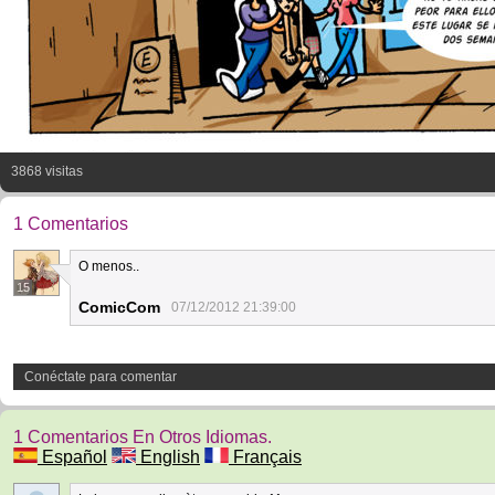
3868 visitas
1 Comentarios
O menos..
15
ComicCom
07/12/2012 21:39:00
Conéctate para comentar
1 Comentarios En Otros Idiomas.
Español
English
Français