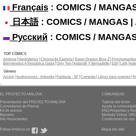
Français
: COMICS / MANGA
日本語
: COMICS / MANGAS 
Русский
: COMICS / MANGAS
TOP CÓMICS
Amilova
Hemisferios
Chronoctis Express
Super Dragon Bros Z
Psychomanti
Bienvenidos A República Gada
Only Two
Astaroth Y Bernadette
Edil
Leth Hat
Género
Acción
Ilustraciones - Artworks
Fantasía - SF
Comedia
Libros para jovenes
R
EL PROYECTO AMILOVA
COMUNIDAD
Presentación del PROYECTO AMILOVA
Tutorial del lector
Comentarios de Prensa
Ayuda la comunidad
Kit de prensa
FAQ.Preguntas y Re
Banners
Moneda Virtual: OR
Info Anunciantes
Condiciones de uso
Follow Amilova on
Mapa del sitio