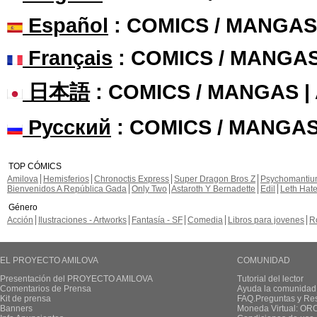
Español
: COMICS / MANGAS
Français
: COMICS / MANGA
日本語
: COMICS / MANGAS 
Русский
: COMICS / MANGAS
TOP CÓMICS
Amilova
Hemisferios
Chronoctis Express
Super Dragon Bros Z
Psychomanti
Bienvenidos A República Gada
Only Two
Astaroth Y Bernadette
Edil
Leth Hat
Género
Acción
Ilustraciones - Artworks
Fantasía - SF
Comedia
Libros para jovenes
R
EL PROYECTO AMILOVA
COMUNIDAD
Presentación del PROYECTO AMILOVA
Tutorial del lector
Comentarios de Prensa
Ayuda la comunidad
Kit de prensa
FAQ.Preguntas y Re
Banners
Moneda Virtual: OR