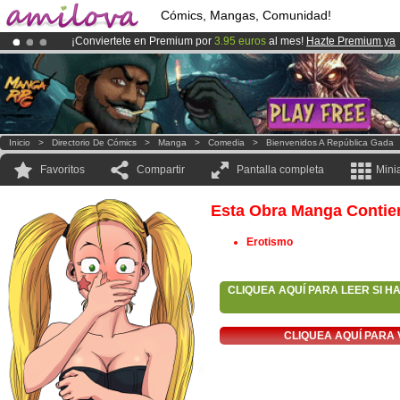
Cómics, Mangas, Comunidad!
¡Conviertete en Premium por
3.95 euros
al mes!
Hazte Premium ya
¡Ya tenemos 100000
miembros
y 1000
Cómics y Mangas!
.
¡
El Kickstarter Amilova está desormado lanzado
!.
Inicio
>
Directorio De Cómics
>
Manga
>
Comedia
>
Bienvenidos A República Gada
Favoritos
Compartir
Pantalla completa
Mini
Esta Obra Manga Contie
Erotismo
CLIQUEA AQUÍ PARA LEER SI H
CLIQUEA AQUÍ PARA 