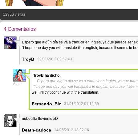
13956 visitas
4 Comentarios
Espero que algún día se va a traducir en Inglés, ya que parece ser e
41
"I hope one day you will translate it in english, because it seems to 
TroyB
29/01/2012 09:57:43
TroyB
ha dicho:
22
Espero que algún día se va a traducir en Inglés, ya que par
Autor
"I hope one day you will translate it in english, because it se
well, i'll try t continue with the translation.
Fernando_Biz
31/01/2012 01:12:59
nubecilla lloviente xD
30
Death-carioca
14/05/2012 18:32:16