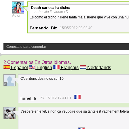
Death-carioca
ha dicho:
22
nubecilla lloviente xD
Autor
Es como el dicho: "Tiene tanta mala suerte que vive con una nu
Fernando_Biz
15/05/2012 03:03:40
Conéctate para comentar
2 Comentarios En Otros Idiomas.
Español
English
Français
Nederlands
C'est donc des notes sur 10
8
lionel_b
15/11/2012 12:41:01
J'espère en effet, sinon ça veut dire que sa tante est vachement tolér
28