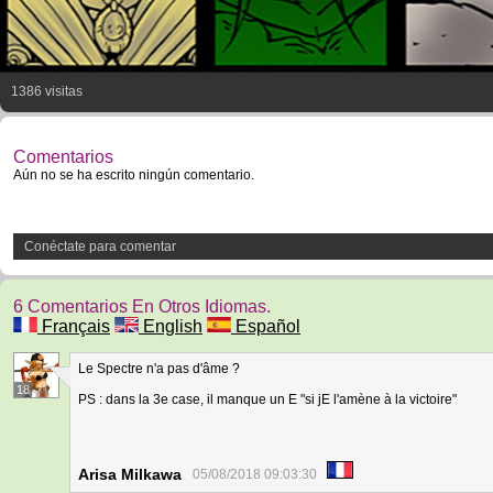
1386 visitas
Comentarios
Aún no se ha escrito ningún comentario.
Conéctate para comentar
6 Comentarios En Otros Idiomas.
Français
English
Español
Le Spectre n'a pas d'âme ?
18
PS : dans la 3e case, il manque un E "si jE l'amène à la victoire"
Arisa Milkawa
05/08/2018 09:03:30