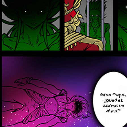
Gran Papa,
¿puedes
darme un
alma?