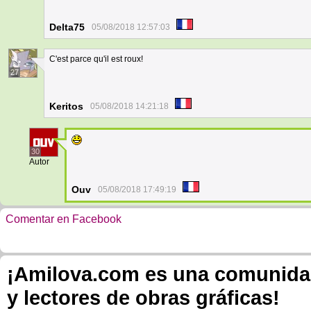
Delta75
05/08/2018 12:57:03
C'est parce qu'il est roux!
27
Keritos
05/08/2018 14:21:18
30
Autor
Ouv
05/08/2018 17:49:19
Comentar en Facebook
¡Amilova.com es una comunidad 
y lectores de obras gráficas!