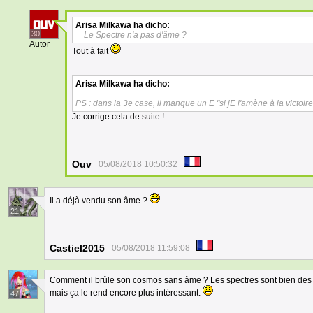
Arisa Milkawa
ha dicho:
30
Le Spectre n'a pas d'âme ?
Autor
Tout à fait
Arisa Milkawa
ha dicho:
PS : dans la 3e case, il manque un E "si jE l'amène à la victoire
Je corrige cela de suite !
Ouv
05/08/2018 10:50:32
Il a déjà vendu son âme ?
21
Castiel2015
05/08/2018 11:59:08
Comment il brûle son cosmos sans âme ? Les spectres sont bien des h
mais ça le rend encore plus intéressant.
47