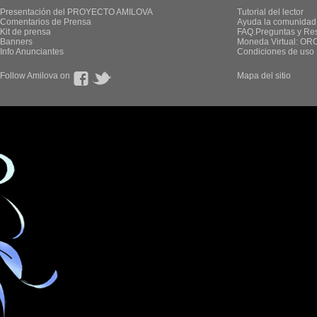
Presentación del PROYECTO AMILOVA
Tutorial del lector
Comentarios de Prensa
Ayuda la comunidad
Kit de prensa
FAQ.Preguntas y Re
Banners
Moneda Virtual: OR
Info Anunciantes
Condiciones de uso
Follow Amilova on
Mapa del sitio