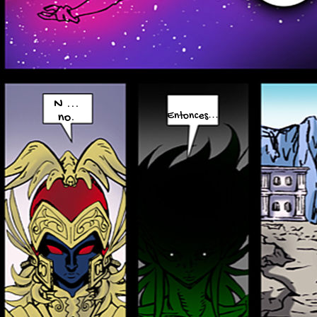
N ...
no.
Entonces...