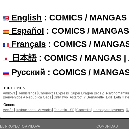
English
: COMICS / MANGAS
Español
: COMICS / MANGAS
Français
: COMICS / MANGA
日本語
: COMICS / MANGAS 
Русский
: COMICS / MANGAS
TOP CÓMICS
Amilova
Hemisferios
Chronoctis Express
Super Dragon Bros Z
Psychomanti
Bienvenidos A República Gada
Only Two
Astaroth Y Bernadette
Edil
Leth Hat
Género
Acción
Ilustraciones - Artworks
Fantasía - SF
Comedia
Libros para jovenes
R
EL PROYECTO AMILOVA
COMUNIDAD