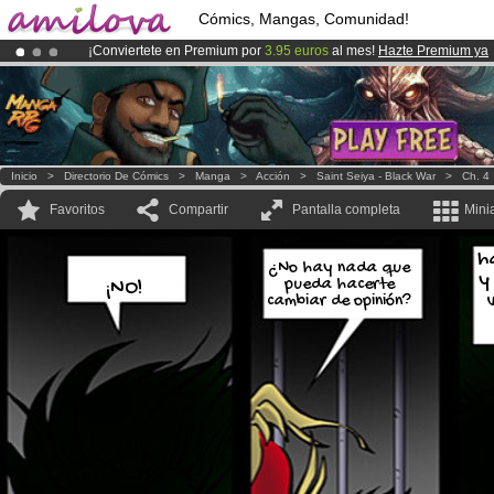
Cómics, Mangas, Comunidad!
¡Conviertete en Premium por
3.95 euros
al mes!
Hazte Premium ya
¡Ya tenemos 134393
miembros
y 1208
Cómics y Mangas!
.
¡
El Kickstarter Amilova está desormado lanzado
!.
Inicio
>
Directorio De Cómics
>
Manga
>
Acción
>
Saint Seiya - Black War
>
Ch. 4
Favoritos
Compartir
Pantalla completa
Mini
h
¿No hay nada que
y
pueda hacerte
¡NO!
cambiar de opinión?