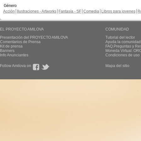
Género
Acción
Ilustraciones - Artworks
Fantasía - SF
Comedia
Libros para jovenes
R
EL PROYECTO AMILOVA
COMUNIDAD
Presentación del PROYECTO AMILOVA
Tutorial del lector
Comentarios de Prensa
Ayuda la comunidad
Kit de prensa
FAQ.Preguntas y Re
Banners
Moneda Virtual: OR
Info Anunciantes
Condiciones de uso
Follow Amilova on
Mapa del sitio