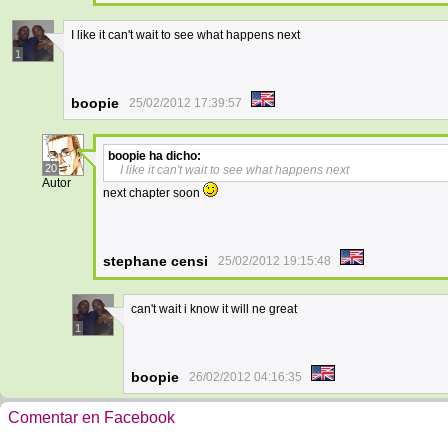
I like it can't wait to see what happens next
1
boopie
25/02/2012 17:39:57
boopie
ha dicho:
20
I like it can't wait to see what happens next
Autor
next chapter soon
stephane censi
25/02/2012 19:15:48
can't wait i know it will ne great
1
boopie
26/02/2012 04:16:35
Comentar en Facebook