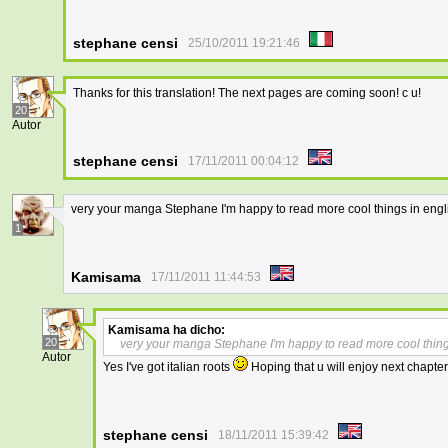
stephane censi
25/10/2011 19:21:46
Thanks for this translation! The next pages are coming soon! c u!
20
Autor
stephane censi
17/11/2011 00:04:12
very your manga Stephane I'm happy to read more cool things in engli
1
Kamisama
17/11/2011 11:44:53
Kamisama
ha dicho:
20
very your manga Stephane I'm happy to read more cool things
Autor
Yes I've got italian roots
Hoping that u will enjoy next chapter
stephane censi
18/11/2011 15:39:42