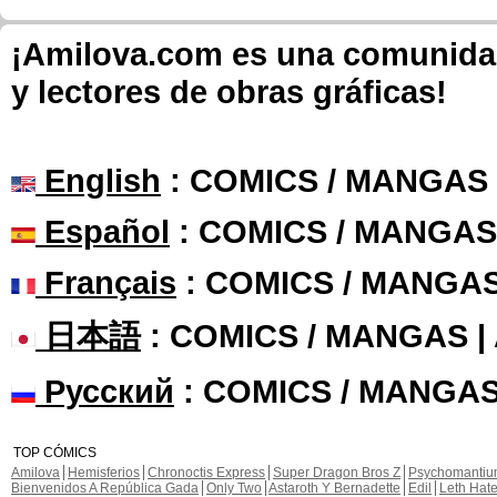
¡Amilova.com es una comunidad 
y lectores de obras gráficas!
English
: COMICS / MANGAS
Español
: COMICS / MANGAS
Français
: COMICS / MANGA
日本語
: COMICS / MANGAS 
Русский
: COMICS / MANGAS
TOP CÓMICS
Amilova
Hemisferios
Chronoctis Express
Super Dragon Bros Z
Psychomanti
Bienvenidos A República Gada
Only Two
Astaroth Y Bernadette
Edil
Leth Hat