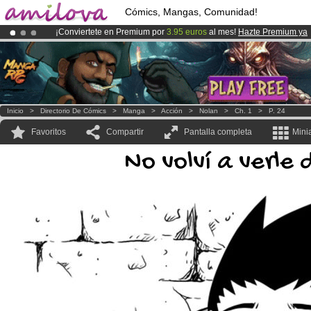
Cómics, Mangas, Comunidad!
¡Conviertete en Premium por
3.95 euros
al mes!
Hazte Premium ya
¡
El Kickstarter Amilova está desormado lanzado
!.
¡Ya tenemos 134393
miembros
y 1208
Cómics y Mangas!
.
Inicio
>
Directorio De Cómics
>
Manga
>
Acción
>
Nolan
>
Ch. 1
>
P. 24
Favoritos
Compartir
Pantalla completa
Mini
No volví a verle 