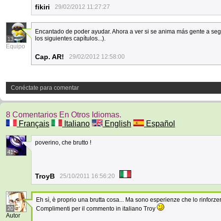
fikiri
29/02/2012 11:27:27
Encantado de poder ayudar. Ahora a ver si se anima más gente a seg
los siguientes capítulos...).
13
Equipo
Cap. AR!
29/02/2012 12:58:00
Conéctate para comentar
8 Comentarios En Otros Idiomas.
Français
Italiano
English
Español
poverino, che brutto !
41
TroyB
25/10/2011 16:56:20
Eh sì, è proprio una brutta cosa... Ma sono esperienze che lo rinforze
20
Complimenti per il commento in italiano Troy
Autor