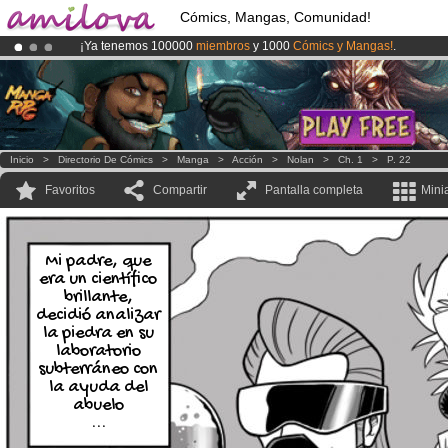
Cómics, Mangas, Comunidad!
¡Ya tenemos 100000
miembros
y 1000
Cómics y Mangas!
.
¡
El Kickstarter Amilova está desormado lanzado
!.
¡Conviertete en Premium por
3.95 euros
al mes!
Hazte Premium ya
Inicio
>
Directorio De Cómics
>
Manga
>
Acción
>
Nolan
>
Ch. 1
>
P. 22
Favoritos
Compartir
Pantalla completa
Mini
Mi padre, que
era un científico
brillante,
decidió analizar
la piedra en su
laboratorio
subterráneo con
la ayuda del
abuelo
...