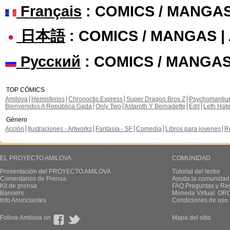
Français
: COMICS / MANGA
日本語
: COMICS / MANGAS 
Русский
: COMICS / MANGAS
TOP CÓMICS
Amilova
Hemisferios
Chronoctis Express
Super Dragon Bros Z
Psychomanti
Bienvenidos A República Gada
Only Two
Astaroth Y Bernadette
Edil
Leth Hat
Género
Acción
Ilustraciones - Artworks
Fantasía - SF
Comedia
Libros para jovenes
R
EL PROYECTO AMILOVA
COMUNIDAD
Presentación del PROYECTO AMILOVA
Tutorial del lector
Comentarios de Prensa
Ayuda la comunidad
Kit de prensa
FAQ.Preguntas y Re
Banners
Moneda Virtual: OR
Info Anunciantes
Condiciones de uso
Follow Amilova on
Mapa del sitio