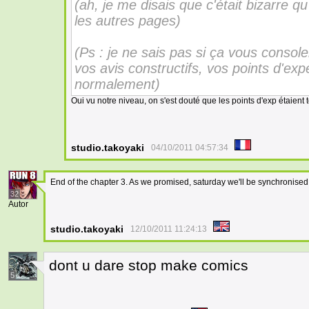
(ah, je me disais que c'était bizarre q
les autres pages)
(Ps : je ne sais pas si ça vous conso
vos avis constructifs, vos points d'ex
normalement)
Oui vu notre niveau, on s'est douté que les points d'exp étaient t
studio.takoyaki
04/10/2011 04:57:34
End of the chapter 3. As we promised, saturday we'll be synchronised 
32
Autor
studio.takoyaki
12/10/2011 11:24:13
dont u dare stop make comics
5