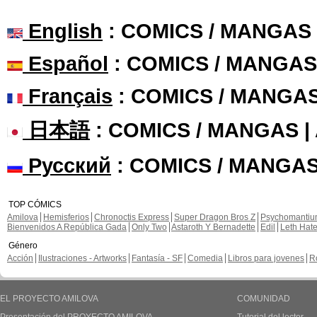
English
: COMICS / MANGAS
Español
: COMICS / MANGAS
Français
: COMICS / MANGA
日本語
: COMICS / MANGAS 
Русский
: COMICS / MANGAS
TOP CÓMICS
Amilova
Hemisferios
Chronoctis Express
Super Dragon Bros Z
Psychomanti
Bienvenidos A República Gada
Only Two
Astaroth Y Bernadette
Edil
Leth Hat
Género
Acción
Ilustraciones - Artworks
Fantasía - SF
Comedia
Libros para jovenes
R
EL PROYECTO AMILOVA
COMUNIDAD