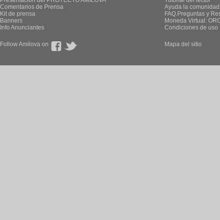
Presentación del PROYECTO AMILOVA
Tutorial del lector
Comentarios de Prensa
Ayuda la comunidad
Kit de prensa
FAQ.Preguntas y Re
Banners
Moneda Virtual: OR
Info Anunciantes
Condiciones de uso
Follow Amilova on
Mapa del sitio