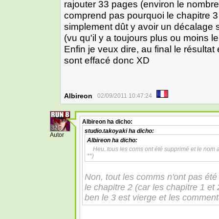
rajouter 33 pages (environ le nombre
comprend pas pourquoi le chapitre 3 
simplement dût y avoir un décalage s
(vu qu'il y a toujours plus ou moins
Enfin je veux dire, au final le résu
sont effacé donc XD
Albireon
02/09/2011 10:47:24
Albireon
ha dicho:
32
studio.takoyaki
ha dicho:
Autor
Albireon
ha dicho:
Heu..tous les coms ont été supprimé et le nom
**)
Non, tout les comms n'ont pas été e
le chapitre 2 (car les chapitre 1 et
ben le 3 est vierge et les comment