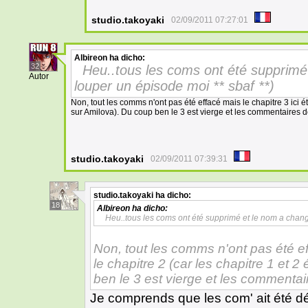
studio.takoyaki
02/09/2011 07:27:01
Albireon
ha dicho:
32
Heu..tous les coms ont été supprim
Autor
louper un épisode moi ** sbaf **)
Non, tout les comms n'ont pas été effacé mais le chapitre 3 ici éta
sur Amilova). Du coup ben le 3 est vierge et les commentaires 
studio.takoyaki
02/09/2011 07:39:31
studio.takoyaki
ha dicho:
18
Albireon
ha dicho:
Heu..tous les coms ont été supprimé et le nom a changé
Non, tout les comms n'ont pas été eff
le chapitre 2 (car les chapitre 1 et 2
ben le 3 est vierge et les commenta
Je comprends que les com' ait été d