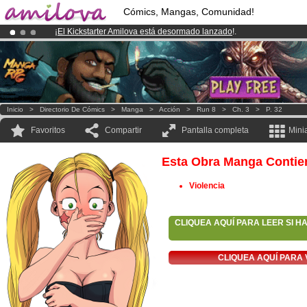
Cómics, Mangas, Comunidad!
¡
El Kickstarter Amilova está desormado lanzado
!.
¡Conviertete en Premium por
3.95 euros
al mes!
Hazte Premium ya
¡Ya tenemos 100000
miembros
y 1000
Cómics y Mangas!
.
Inicio
>
Directorio De Cómics
>
Manga
>
Acción
>
Run 8
>
Ch. 3
>
P. 32
Favoritos
Compartir
Pantalla completa
Mini
Esta Obra Manga Contie
Violencia
CLIQUEA AQUÍ PARA LEER SI H
CLIQUEA AQUÍ PARA 