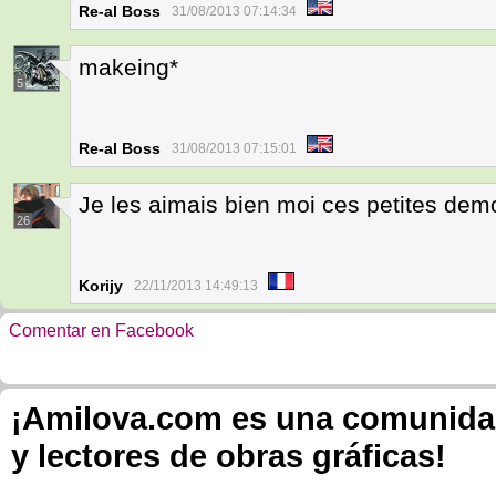
Re-al Boss
31/08/2013 07:14:34
makeing*
5
Re-al Boss
31/08/2013 07:15:01
Je les aimais bien moi ces petites demo
26
Korijy
22/11/2013 14:49:13
Comentar en Facebook
¡Amilova.com es una comunidad 
y lectores de obras gráficas!