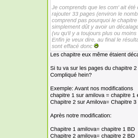
Je comprends que les com' ait été
rajouter 33 pages (environ le nomb
comprend pas pourquoi le chapitre 
simplement dût y avoir un décalage
(vu qu'il y a toujours plus ou moin
Enfin je veux dire, au final le ré
sont effacé donc
Les chapitre eux même étaient déca
Si tu va sur les pages du chapitre 2
Compliqué hein?
Exemple: Avant nos modifications
chapitre 1 sur amilova = chapitre 1
Chapitre 2 sur Amilova= Chapitre 3
Après notre modification:
Chapitre 1 amilova= chapitre 1 BD
Chapitre 2 amilova= chapitre 2 BD