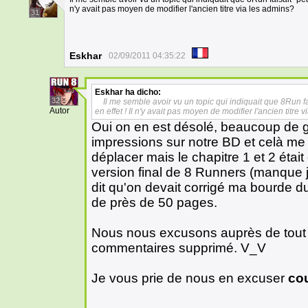
n'y avait pas moyen de modifier l'ancien titre via les admins?
31
Eskhar
02/09/2011 04:35:22
Eskhar
ha dicho:
32
Il me semble avoir vu un topic qui indiquait que 8Run 
Autor
en effet ! Il n'y avait pas moyen de modifier l'ancien titre 
Oui on en est désolé, beaucoup de 
impressions sur notre BD et celà me 
déplacer mais le chapitre 1 et 2 étai
version final de 8 Runners (manque j
dit qu'on devait corrigé ma bourde du
de près de 50 pages.
Nous nous excusons auprès de tout n
commentaires supprimé. V_V
Je vous prie de nous en excuser
cou