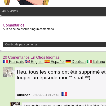
4835 visitas
Comentarios
Aún no se ha escrito ningún comentario.
Conéctate para comentar
20 Comentarios En Otros Idiomas.
Français
English
Español
Deutsch
Italiano
Heu..tous les coms ont été supprimé et
18
louper un épisode moi ** sbaf **)
Albireon
02/09/2011 01:25:53
Il me semble avoir vu un topic qui indiquait que 8Run faisait "pe