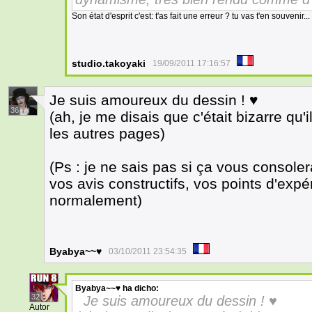
Son état d'esprit c'est: t'as fait une erreur ? tu vas t'en souvenir...
studio.takoyaki
19/09/2011 17:16:57
Je suis amoureux du dessin ! ♥
36
(ah, je me disais que c'était bizarre qu'
les autres pages)
(Ps : je ne sais pas si ça vous consol
vos avis constructifs, vos points d'exp
normalement)
Byabya~~♥
03/10/2011 23:54:35
Byabya~~♥
ha dicho:
32
Je suis amoureux du dessin ! ♥
Autor