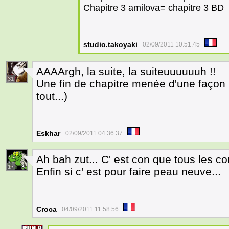
Chapitre 3 amilova= chapitre 3 BD
studio.takoyaki
02/09/2011 10:51:45
AAAArgh, la suite, la suiteuuuuuuh !!
31
Une fin de chapitre menée d'une façon m
tout...)
Eskhar
02/09/2011 04:36:37
Ah bah zut... C' est con que tous les c
17
Enfin si c' est pour faire peau neuve...
Croca
04/09/2011 11:58:56