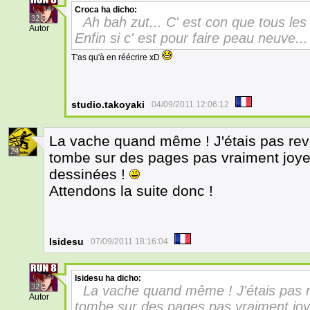
Croca
ha dicho:
32
Ah bah zut... C' est con que tous le
Autor
Enfin si c' est pour faire peau neuve...
T'as qu'à en réécrire xD
studio.takoyaki
04/09/2011 12:06:12
La vache quand même ! J'étais pas rev
24
tombe sur des pages pas vraiment joye
dessinées !
Attendons la suite donc !
Isidesu
07/09/2011 18:16:04
Isidesu
ha dicho:
32
La vache quand même ! J'étais pas 
Autor
tombe sur des pages pas vraiment joy