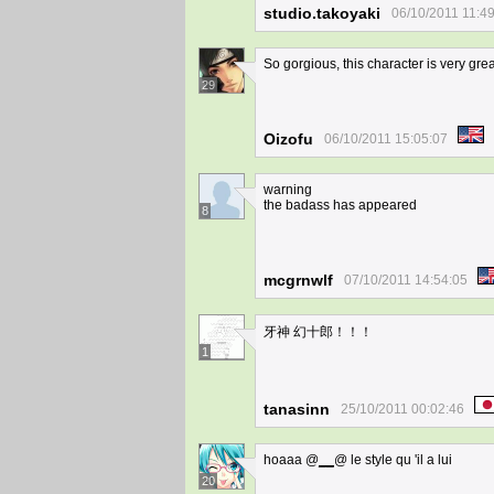
studio.takoyaki
06/10/2011 11:4
So gorgious, this character is very gre
29
Oizofu
06/10/2011 15:05:07
warning
the badass has appeared
8
mcgrnwlf
07/10/2011 14:54:05
牙神 幻十郎！！！
1
tanasinn
25/10/2011 00:02:46
hoaaa @
__
@ le style qu 'il a lui
20