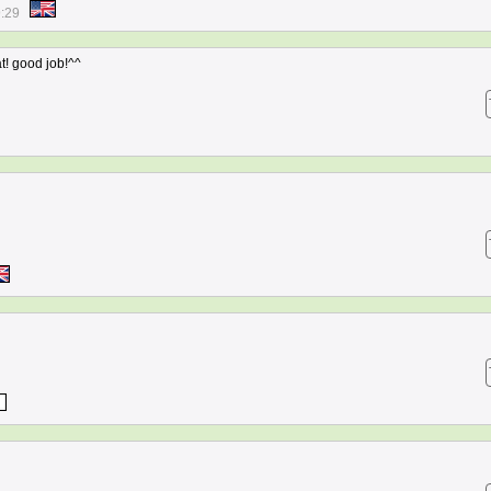
9:29
at! good job!^^