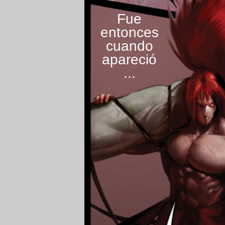
Fue
entonces
cuando
apareció
...