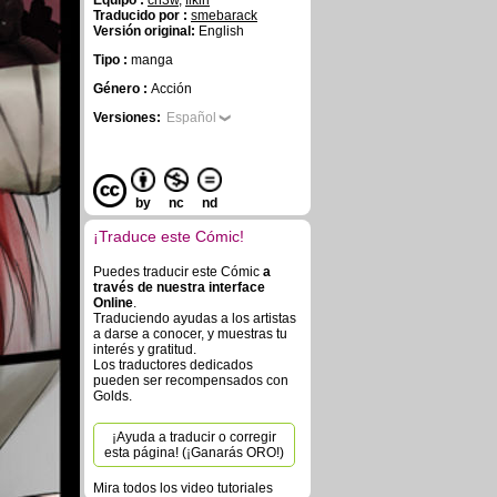
Equipo :
ch3w
,
fikiri
Traducido por :
smebarack
Versión original:
English
Tipo :
manga
Género :
Acción
Versiones:
Español
by
nc
nd
¡Traduce este Cómic!
Puedes traducir este Cómic
a
través de nuestra interface
Online
.
Traduciendo ayudas a los artistas
a darse a conocer, y muestras tu
interés y gratitud.
Los traductores dedicados
pueden ser recompensados con
Golds.
¡Ayuda a traducir o corregir
esta página! (¡Ganarás ORO!)
Mira todos los video tutoriales