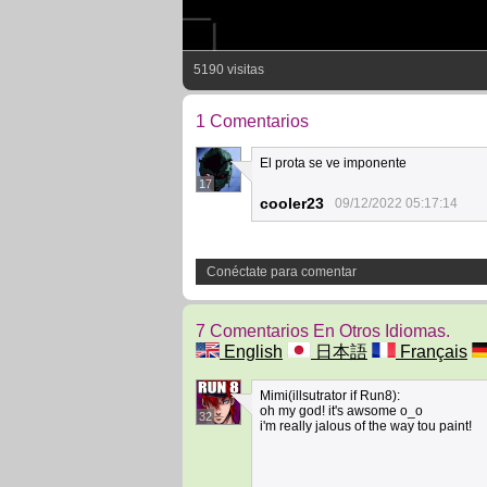
5190 visitas
1 Comentarios
El prota se ve imponente
17
cooler23
09/12/2022 05:17:14
Conéctate para comentar
7 Comentarios En Otros Idiomas.
English
日本語
Français
Mimi(illsutrator if Run8):
oh my god! it's awsome o_o
32
i'm really jalous of the way tou paint!