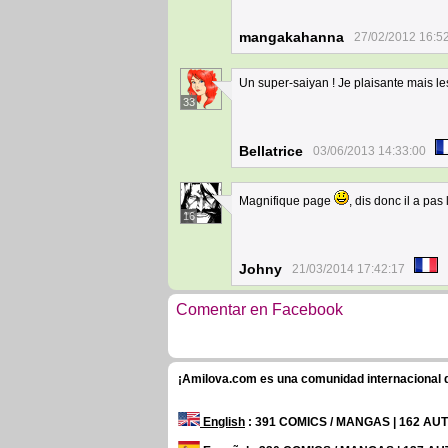
mangakahanna
27/02/2012 16:5
Un super-saiyan ! Je plaisante mais l
33
Bellatrice
03/06/2013 14:33:00
Magnifique page
, dis donc il a pa
16
Johny
21/03/2014 17:42:17
Comentar en Facebook
¡Amilova.com es una comunidad internacional de
English
: 391 COMICS / MANGAS | 162 A