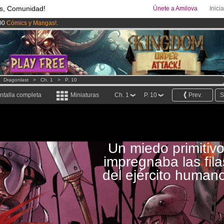
s, Comunidad!
Únete a Amilova
Inici
00
Cómics y Mangas!
.
ado lanzado
!.
uros
al mes!
Hazte Premium ya
>
Dragonlast
>
Ch. 1
>
P. 10
ntalla completa
Miniaturas
Ch. 1
P. 10
Prev.
S
Un miedo primitiv
impregnaba las fila
del ejército humano