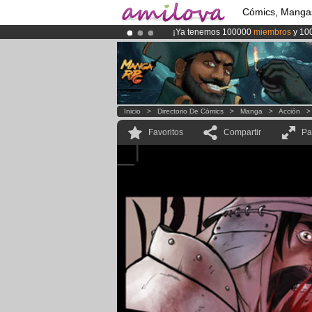
Cómics, Manga
¡Ya tenemos 100000
miembros
y 10
¡
El Kickstarter Amilova está desorm
¡Conviertete en Premium por
3.95 e
Inicio
>
Directorio De Cómics
>
Manga
>
Acción
Favoritos
Compartir
Pa