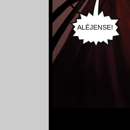
ALÉJENSE!
Nadie había visto alguien con s
de cicatrices.