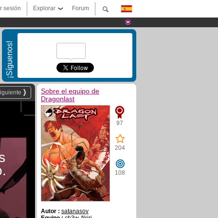
ar sesión
Explorar
Forum
¡Síguenos!
Sobre el equipo de
iguiente
Dragonlast
97
o
204
s
.
108
Autor :
satanasov