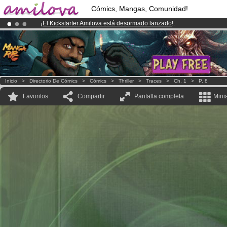
Cómics, Mangas, Comunidad!
¡
El Kickstarter Amilova está desormado lanzado
!.
¡Ya tenemos 100000
miembros
y 1000
Cómics y Mangas!
.
¡Conviertete en Premium por
3.95 euros
al mes!
Hazte Premium ya
Inicio
>
Directorio De Cómics
>
Cómics
>
Thriller
>
Traces
>
Ch. 1
>
P. 8
Favoritos
Compartir
Pantalla completa
Mini