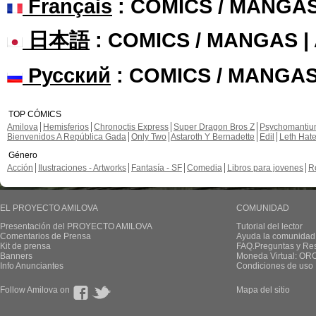
Français
: COMICS / MANGA
日本語
: COMICS / MANGAS 
Русский
: COMICS / MANGAS
TOP CÓMICS
Amilova
Hemisferios
Chronoctis Express
Super Dragon Bros Z
Psychomanti
Bienvenidos A República Gada
Only Two
Astaroth Y Bernadette
Edil
Leth Hat
Género
Acción
Ilustraciones - Artworks
Fantasía - SF
Comedia
Libros para jovenes
R
EL PROYECTO AMILOVA
COMUNIDAD
Presentación del PROYECTO AMILOVA
Tutorial del lector
Comentarios de Prensa
Ayuda la comunidad
Kit de prensa
FAQ.Preguntas y Re
Banners
Moneda Virtual: OR
Info Anunciantes
Condiciones de uso
Follow Amilova on
Mapa del sitio