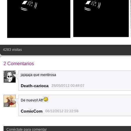
4283 visitas
2 Comentarios
jajajaja que mentirosa
30
Death-carioca
28/05/2012 00:48:07
De nuevo!! Aff
15
ComicCom
06/12/2012 22:22:58
Conéctate para comentar