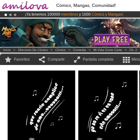
Cómics, Mangas, Comunidad!
¡Ya tenemos 100000
miembros
y 1000
Cómics y Mangas!
.
¡
El Kickstarter Amilova está desormado lanzado
!.
¡Conviertete en Premium por
3.95 euros
al mes!
Hazte Premium ya
Inicio
>
Directorio De Cómics
>
Cómics
>
Comedia
>
Mi Vida Como Carla
>
Ch. 2
Favoritos
Compartir
Pantalla completa
Mini