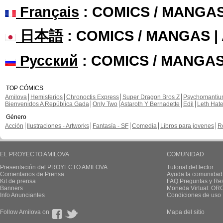
Français
: COMICS / MANGA
日本語
: COMICS / MANGAS 
Русский
: COMICS / MANGAS
TOP CÓMICS
Amilova
Hemisferios
Chronoctis Express
Super Dragon Bros Z
Psychomanti
Bienvenidos A República Gada
Only Two
Astaroth Y Bernadette
Edil
Leth Hat
Género
Acción
Ilustraciones - Artworks
Fantasía - SF
Comedia
Libros para jovenes
R
EL PROYECTO AMILOVA
COMUNIDAD
Presentación del PROYECTO AMILOVA
Tutorial del lector
Comentarios de Prensa
Ayuda la comunidad
Kit de prensa
FAQ.Preguntas y Re
Banners
Moneda Virtual: OR
Info Anunciantes
Condiciones de uso
Follow Amilova on
Mapa del sitio