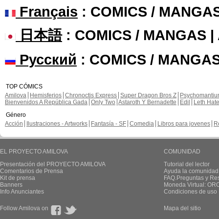
Français
: COMICS / MANGA
日本語
: COMICS / MANGAS 
Русский
: COMICS / MANGAS
TOP CÓMICS
Amilova
Hemisferios
Chronoctis Express
Super Dragon Bros Z
Psychomanti
Bienvenidos A República Gada
Only Two
Astaroth Y Bernadette
Edil
Leth Hat
Género
Acción
Ilustraciones - Artworks
Fantasía - SF
Comedia
Libros para jovenes
R
EL PROYECTO AMILOVA
COMUNIDAD
Presentación del PROYECTO AMILOVA
Tutorial del lector
Comentarios de Prensa
Ayuda la comunidad
Kit de prensa
FAQ.Preguntas y Re
Banners
Moneda Virtual: OR
Info Anunciantes
Condiciones de uso
Follow Amilova on
Mapa del sitio