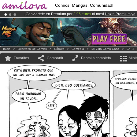
Cómics, Mangas, Comunidad!
¡Conviertete en Premium por
3.95 euros
al mes!
Hazte Premium ya
¡Ya tenemos 100000
miembros
y 1000
Cómics y Mangas!
.
¡
El Kickstarter Amilova está desormado lanzado
!.
Inicio
>
Directorio De Cómics
>
Cómics
>
Comedia
>
Mi Vida Como Carla
>
Ch. 2
Favoritos
Compartir
Pantalla completa
Mini