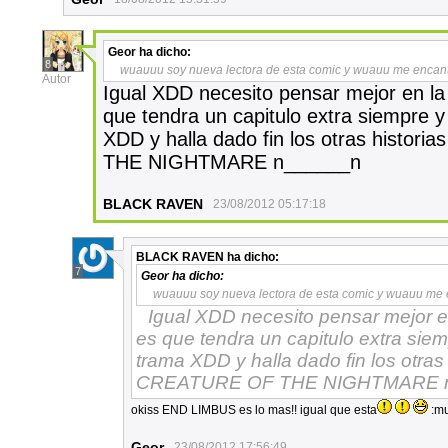
Geor
ha dicho:
8
wuauuu soy nueva lectora de esta comic y wuauu me encanta
Autor
Igual XDD necesito pensar mejor en la
que tendra un capitulo extra siempre 
XDD y halla dado fin los otras hist
THE NIGHTMARE n______n
BLACK RAVEN
23/08/2012 05:17:18
BLACK RAVEN
ha dicho:
7
Geor
ha dicho:
wuauuu soy nueva lectora de esta comic y wuauu me e
Igual XDD necesito pensar mejor e
es que tendra un capitulo extra si
trama XDD y halla dado fin los otra
CREATURE OF THE NIGHTMARE 
okiss END LIMBUS es lo mas!! igual que esta
:mu
Geor
23/08/2012 17:56:49