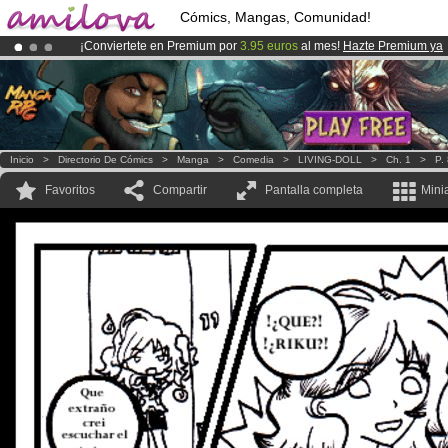
Cómics, Mangas, Comunidad!
¡Conviertete en Premium por
3.95 euros
al mes!
Hazte Premium ya
¡
El Kickstarter Amilova está desormado lanzado
!.
¡Ya tenemos 100000
miembros
y 1000
Cómics y Mangas!
.
Inicio
>
Directorio De Cómics
>
Manga
>
Comedia
>
LIVING-DOLL
>
Ch. 1
>
P.
Favoritos
Compartir
Pantalla completa
Mini