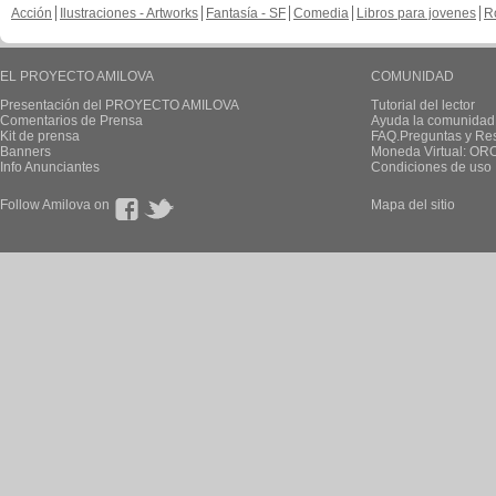
Acción
Ilustraciones - Artworks
Fantasía - SF
Comedia
Libros para jovenes
R
EL PROYECTO AMILOVA
COMUNIDAD
Presentación del PROYECTO AMILOVA
Tutorial del lector
Comentarios de Prensa
Ayuda la comunidad
Kit de prensa
FAQ.Preguntas y Re
Banners
Moneda Virtual: OR
Info Anunciantes
Condiciones de uso
Follow Amilova on
Mapa del sitio