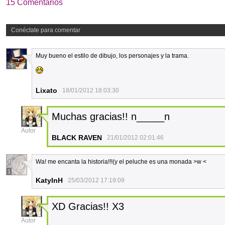
15 Comentarios
Conéctate para comentar
Muy bueno el estilo de dibujo, los personajes y la trama.
25
Lixato
18/01/2012 18:03:30
Muchas gracias!! n_____n
8
Autor
BLACK RAVEN
21/01/2012 02:01:46
Wa! me encanta la historia!!!(y el peluche es una monada >w <
1
KatyInH
25/03/2012 17:19:09
XD Gracias!! X3
8
Autor