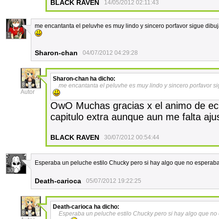
BLACK RAVEN
14/05/2012 02:11:43
me encantanta el peluvhe es muy lindo y sincero porfavor sigue dibu
1
Sharon-chan
04/07/2012 04:29:28
Sharon-chan
ha dicho:
8
me encantanta el peluvhe es muy lindo y sincero porfavor s
Autor
OwO Muchas gracias x el animo de ec
capitulo extra aunque aun me falta aju
BLACK RAVEN
30/07/2012 00:54:44
Esperaba un peluche estilo Chucky pero si hay algo que no esperaba 
30
Death-carioca
05/07/2012 19:22:25
Death-carioca
ha dicho:
8
Esperaba un peluche estilo Chucky pero si hay algo que no 