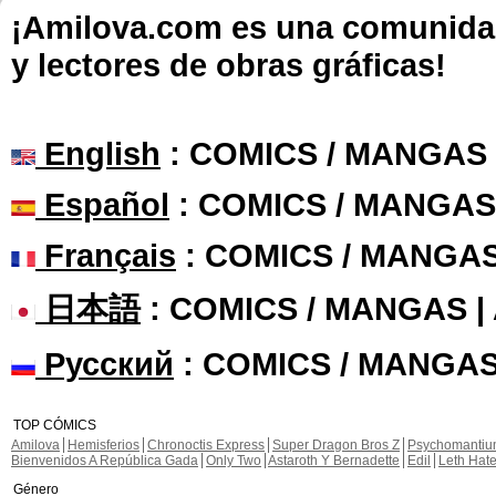
¡Amilova.com es una comunidad 
y lectores de obras gráficas!
English
: COMICS / MANGAS
Español
: COMICS / MANGAS
Français
: COMICS / MANGA
日本語
: COMICS / MANGAS 
Русский
: COMICS / MANGAS
TOP CÓMICS
Amilova
Hemisferios
Chronoctis Express
Super Dragon Bros Z
Psychomanti
Bienvenidos A República Gada
Only Two
Astaroth Y Bernadette
Edil
Leth Hat
Género