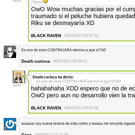
Autor
Raven
OwO Wow muchas gracias por el cump
traumado si el peluche hubiera queda
Riku se desmayaría XD
BLACK RAVEN
30/07/2012 00:56:32
Es uno de esos CONTINUARÁ eternos.a que si?XD
30
Death-carioca
30/07/2012 00:46:21
Death-carioca
ha dicho:
8
Es uno de esos CONTINUARÁ eternos.a que si?XD
Autor
hahahahaha XDD espero que no de ech
OwO pero aun no desarrollo vien la t
BLACK RAVEN
30/07/2012 00:53:28
wuauuu soy nueva lectora de esta comic y wuauu me encanta siguela 
7
Geor
18/08/2012 15:31:59