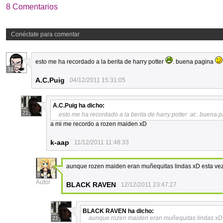
8 Comentarios
Conéctate para comentar
esto me ha recordado a la berita de harry potter
. buena pagina
31
A.C.Puig
04/12/2011 15:31:05
A.C.Puig
ha dicho:
21
esto me ha recordado a la berita de harry potter :at:. buena 
a mi me recordo a rozen maiden xD
k-aap
11/12/2011 11:48:33
aunque rozen maiden eran muñequitas lindas xD esta ve
8
Autor
BLACK RAVEN
12/12/2011 23:47:27
BLACK RAVEN
ha dicho:
aunque rozen maiden eran muñequitas lindas xD
21