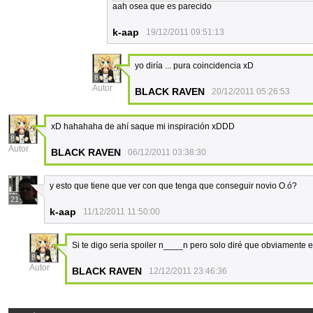
aah osea que es parecido
k-aap
19/12/2011 09:51:13
yo diría ... pura coincidencia xD
8
Autor
BLACK RAVEN
20/12/2011 05:26:53
xD hahahaha de ahí saque mi inspiración xDDD
8
Autor
BLACK RAVEN
06/12/2011 03:38:30
y esto que tiene que ver con que tenga que conseguir novio O.ó?
21
k-aap
11/12/2011 11:50:00
Si te digo seria spoiler n____n pero solo diré que obviamente el
8
Autor
BLACK RAVEN
12/12/2011 23:46:36