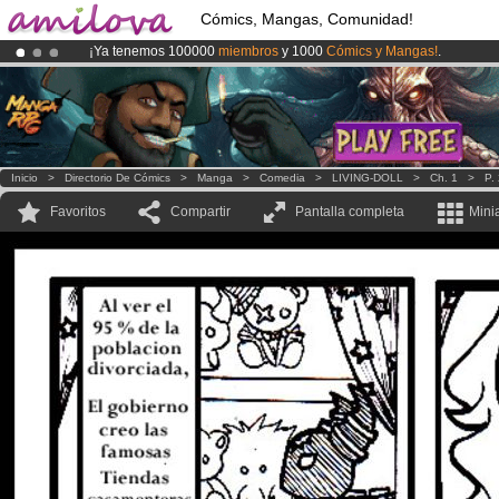
Cómics, Mangas, Comunidad!
¡Ya tenemos 100000
miembros
y 1000
Cómics y Mangas!
.
¡
El Kickstarter Amilova está desormado lanzado
!.
¡Conviertete en Premium por
3.95 euros
al mes!
Hazte Premium ya
Inicio
>
Directorio De Cómics
>
Manga
>
Comedia
>
LIVING-DOLL
>
Ch. 1
>
P.
Favoritos
Compartir
Pantalla completa
Mini