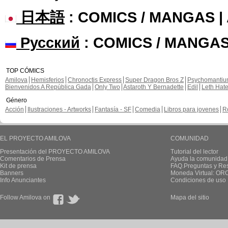
日本語
: COMICS / MANGAS 
Русский
: COMICS / MANGAS
TOP CÓMICS
Amilova
Hemisferios
Chronoctis Express
Super Dragon Bros Z
Psychomanti
Bienvenidos A República Gada
Only Two
Astaroth Y Bernadette
Edil
Leth Hat
Género
Acción
Ilustraciones - Artworks
Fantasía - SF
Comedia
Libros para jovenes
R
EL PROYECTO AMILOVA
COMUNIDAD
Presentación del PROYECTO AMILOVA
Tutorial del lector
Comentarios de Prensa
Ayuda la comunidad
Kit de prensa
FAQ.Preguntas y Re
Banners
Moneda Virtual: OR
Info Anunciantes
Condiciones de uso
Follow Amilova on
Mapa del sitio