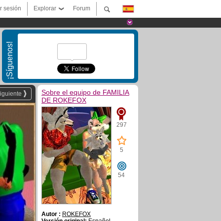
ar sesión
Explorar
Forum
¡Síguenos!
Sobre el equipo de FAMILIA
iguiente
DE ROKEFOX
297
5
54
Autor :
ROKEFOX