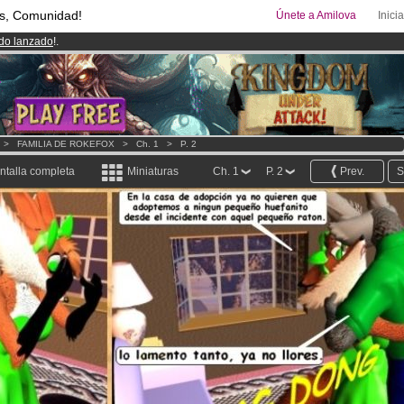
s, Comunidad!
Únete a Amilova
Inici
ado lanzado
!.
uros
al mes!
Hazte Premium ya
00
Cómics y Mangas!
.
>
FAMILIA DE ROKEFOX
>
Ch. 1
>
P. 2
ntalla completa
Miniaturas
Ch. 1
P. 2
Prev.
S