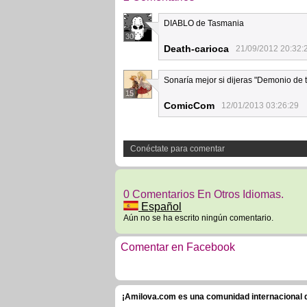
DIABLO de Tasmania
30
Death-carioca
21/09/2012 20:32:
Sonaría mejor si dijeras "Demonio de 
15
ComicCom
12/01/2013 03:26:29
Conéctate para comentar
0 Comentarios En Otros Idiomas.
Español
Aún no se ha escrito ningún comentario.
Comentar en Facebook
¡Amilova.com es una comunidad internacional de