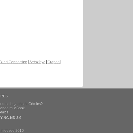
Blind Connection
Sethxfaye
Graped
ORES
r un dibujante de Cómics?
 vende mi eBook
ómics
Y-NC-ND 3.0
om desde 2010