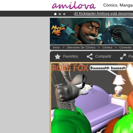
Cómics, Manga
¡
El Kickstarter Amilova está desorm
¡Conviertete en Premium por
3.95 e
¡Ya tenemos 100000
miembros
y 10
Inicio
>
Directorio De Cómics
>
Cómics
>
Comedia
Favoritos
Compartir
Pa