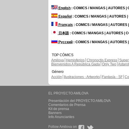
English
: COMICS / MANGAS | AUTORES |
Español
: COMICS / MANGAS | AUTORES 
Français
: COMICS / MANGAS | AUTORES
日本語
: COMICS / MANGAS | AUTORES |
Русский
: COMICS / MANGAS | AUTORES 
TOP CÓMICS
Amilova
Hemisferios
Chronoctis Express
Super
Bienvenidos A República Gada
Only Two
Astaro
Género
Acción
Ilustraciones - Artworks
Fantasía - SF
Co
EL PROYECTO AMILOVA
Presentación del PROYECTO AMILOVA
Comentarios de Prensa
Kit de prensa
Banners
Info Anunciantes
Follow Amilova on