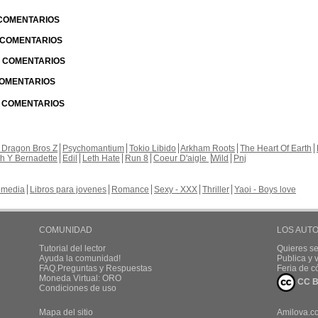
 COMENTARIOS
| COMENTARIOS
 | COMENTARIOS
 COMENTARIOS
| COMENTARIOS
 Dragon Bros Z
Psychomantium
Tokio Libido
Arkham Roots
The Heart Of Earth
th Y Bernadette
Edil
Leth Hate
Run 8
Coeur D'aigle
Wild
Pnj
media
Libros para jovenes
Romance
Sexy - XXX
Thriller
Yaoi - Boys love
COMUNIDAD
LOS AUT
Tutorial del lector
Quieres se
Ayuda la comunidad!
Publica y
FAQ.Preguntas y Respuestas
Feria de c
Moneda Virtual: ORO
CC B
Condiciones de uso
Mapa del sitio
Amilova.c