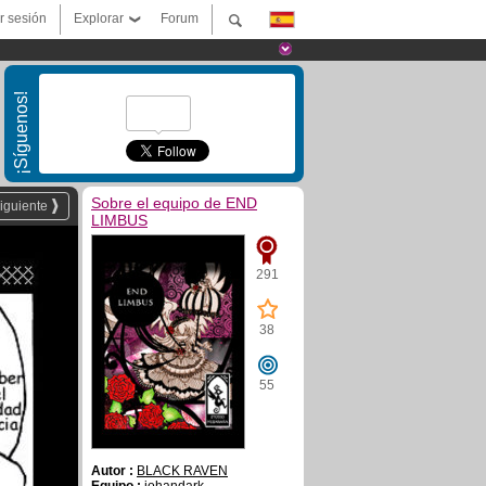
ar sesión
Explorar
Forum
¡Síguenos!
Sobre el equipo de END
iguiente
LIMBUS
291
38
55
Autor :
BLACK RAVEN