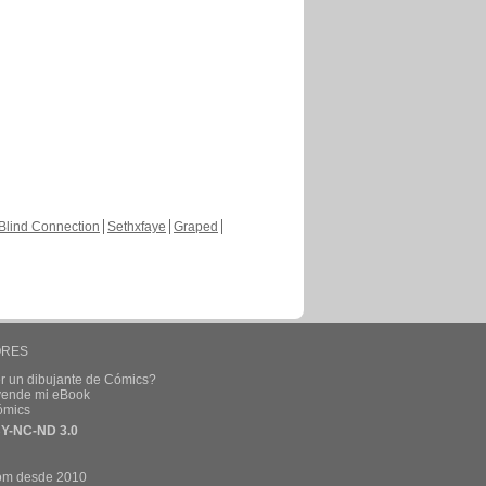
Blind Connection
Sethxfaye
Graped
ORES
r un dibujante de Cómics?
 vende mi eBook
ómics
Y-NC-ND 3.0
om desde 2010