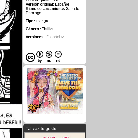
Equipo :
johandark
Versión original:
Español
Ritmo de lanzamiento:
Sábado,
Domingo
Tipo :
manga
Género :
Thriller
Versiones:
Español
by
nc
nd
Tal vez te guste