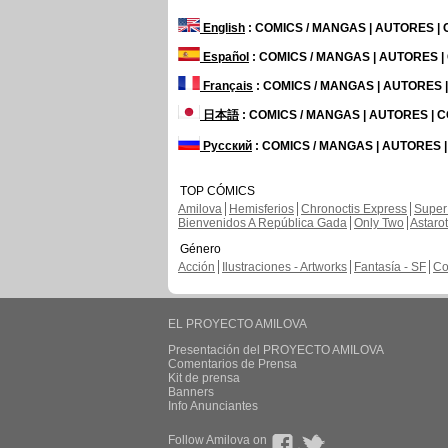
English
: COMICS / MANGAS | AUTORES |
Español
: COMICS / MANGAS | AUTORES 
Français
: COMICS / MANGAS | AUTORES
日本語
: COMICS / MANGAS | AUTORES |
Русский
: COMICS / MANGAS | AUTORES 
TOP CÓMICS
Amilova
Hemisferios
Chronoctis Express
Super
Bienvenidos A República Gada
Only Two
Astaro
Género
Acción
Ilustraciones - Artworks
Fantasía - SF
Co
EL PROYECTO AMILOVA
Presentación del PROYECTO AMILOVA
Comentarios de Prensa
Kit de prensa
Banners
Info Anunciantes
Follow Amilova on