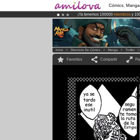
Cómics, Manga
¡Ya tenemos 100000
miembros
y 10
¡
El Kickstarter Amilova está desorm
¡Conviertete en Premium por
3.95 e
Inicio
>
Directorio De Cómics
>
Manga
>
Thriller
Favoritos
Compartir
Pa