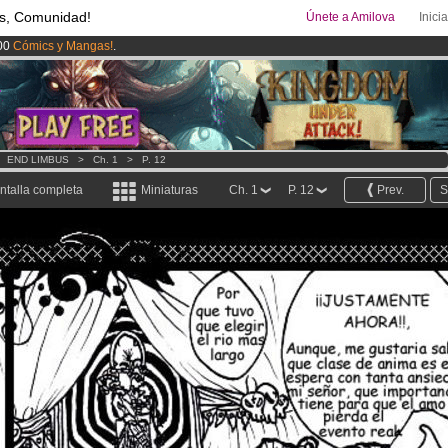
s, Comunidad!
Únete a Amilova
Inici
00
Cómics y Mangas!
.
ado lanzado
!.
uros
al mes!
Hazte Premium ya
>
END LIMBUS
>
Ch. 1
>
P. 12
ntalla completa
Miniaturas
Ch. 1
P. 12
Prev.
S