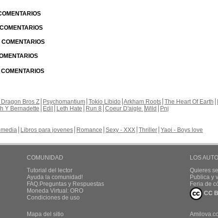
 COMENTARIOS
| COMENTARIOS
 | COMENTARIOS
 COMENTARIOS
| COMENTARIOS
 Dragon Bros Z
Psychomantium
Tokio Libido
Arkham Roots
The Heart Of Earth
th Y Bernadette
Edil
Leth Hate
Run 8
Coeur D'aigle
Wild
Pnj
media
Libros para jovenes
Romance
Sexy - XXX
Thriller
Yaoi - Boys love
COMUNIDAD
LOS AUT
Tutorial del lector
Quieres se
Ayuda la comunidad!
Publica y
FAQ.Preguntas y Respuestas
Feria de c
Moneda Virtual: ORO
CC B
Condiciones de uso
Mapa del sitio
Amilova.c