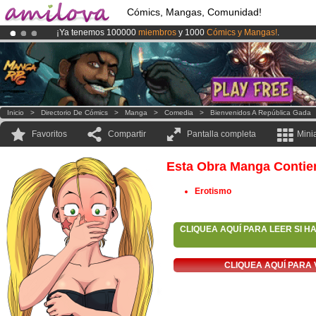
Cómics, Mangas, Comunidad!
¡Ya tenemos 100000
miembros
y 1000
Cómics y Mangas!
.
¡
El Kickstarter Amilova está desormado lanzado
!.
¡Conviertete en Premium por
3.95 euros
al mes!
Hazte Premium ya
Inicio
>
Directorio De Cómics
>
Manga
>
Comedia
>
Bienvenidos A República Gada
Favoritos
Compartir
Pantalla completa
Mini
Esta Obra Manga Contie
Erotismo
CLIQUEA AQUÍ PARA LEER SI H
CLIQUEA AQUÍ PARA 