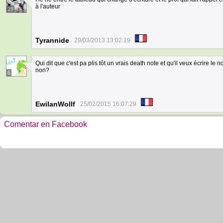
à l'auteur
28
Tyrannide
29/03/2013 13:02:19
Qui dit que c'est pa plis tôt un vrais death note et qu'il veux écrire le no
non?
6
EwilanWollf
25/02/2015 16:07:29
Comentar en Facebook