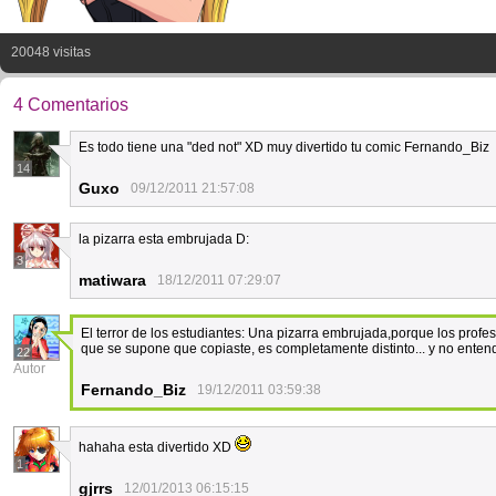
20048 visitas
4 Comentarios
Es todo tiene una "ded not" XD muy divertido tu comic Fernando_Biz
14
Guxo
09/12/2011 21:57:08
la pizarra esta embrujada D:
3
matiwara
18/12/2011 07:29:07
El terror de los estudiantes: Una pizarra embrujada,porque los profe
que se supone que copiaste, es completamente distinto... y no enten
22
Autor
Fernando_Biz
19/12/2011 03:59:38
hahaha esta divertido XD
1
gjrrs
12/01/2013 06:15:15