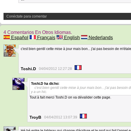
Conéctate para comentar
4 Comentarios En Otros Idiomas.
Español
Français
English
Nederlands
c'est bien gentil cette mise à jour mais bon... j'ai pas besoin de m'éta
10
Toshi.D
04/04/2012 12:27:28
Toshi.D
ha dicho:
c'est bien gentil cette mise à jour mais bon... j'ai pas besoin
41
y a un hic.
Tout à fait merci Toshi.D on va dévalider cette page.
TroyB
04/04/2012 13:07:39
Hé hé entre le tableau qui change d'écriture et le prof qui fait l'appel