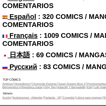
COMENTARIOS
Español
: 320 COMICS / MAN
COMENTARIOS
Français
: 1009 COMICS / MA
COMENTARIOS
日本語
: 69 COMICS / MANGA
Русский
: 83 COMICS / MAN
TOP CÓMICS
Amilova
Hemisferios
Chronoctis Express
Super Dragon Bros Z
Psychomanti
Bienvenidos A República Gada
Only Two
Astaroth Y Bernadette
Edil
Leth Hat
Género
Acción
Ilustraciones - Artworks
Fantasía - SF
Comedia
Libros para jovenes
R