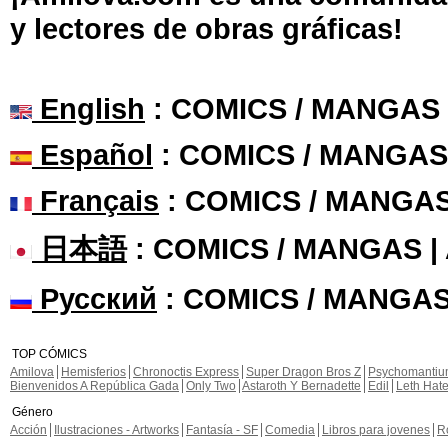
y lectores de obras gráficas!
English
: COMICS / MANGAS
Español
: COMICS / MANGAS
Français
: COMICS / MANGA
日本語
: COMICS / MANGAS 
Русский
: COMICS / MANGAS
TOP CÓMICS
Amilova
Hemisferios
Chronoctis Express
Super Dragon Bros Z
Psychomanti
Bienvenidos A República Gada
Only Two
Astaroth Y Bernadette
Edil
Leth Hat
Género
Acción
Ilustraciones - Artworks
Fantasía - SF
Comedia
Libros para jovenes
R