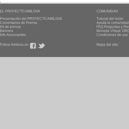
EL PROYECTO AMILOVA
COMUNIDAD
Presentación del PROYECTO AMILOVA
Tutorial del lector
Comentarios de Prensa
Ayuda la comunidad
Kit de prensa
FAQ.Preguntas y Re
Banners
Moneda Virtual: OR
Info Anunciantes
Condiciones de uso
Follow Amilova on
Mapa del sitio