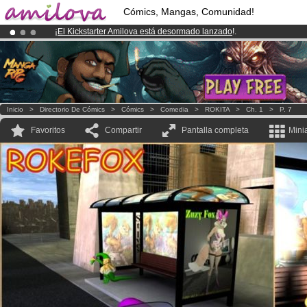
Cómics, Mangas, Comunidad!
¡
El Kickstarter Amilova está desormado lanzado
!.
¡Ya tenemos 134393
miembros
y 1208
Cómics y Mangas!
.
¡Conviertete en Premium por
3.95 euros
al mes!
Hazte Premium ya
Inicio
>
Directorio De Cómics
>
Cómics
>
Comedia
>
ROKITA
>
Ch. 1
>
P. 7
Favoritos
Compartir
Pantalla completa
Mini