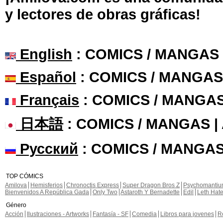
y lectores de obras gráficas!
English
: COMICS / MANGAS
Español
: COMICS / MANGAS
Français
: COMICS / MANGA
日本語
: COMICS / MANGAS 
Русский
: COMICS / MANGAS
TOP CÓMICS
Amilova
Hemisferios
Chronoctis Express
Super Dragon Bros Z
Psychomanti
Bienvenidos A República Gada
Only Two
Astaroth Y Bernadette
Edil
Leth Hat
Género
Acción
Ilustraciones - Artworks
Fantasía - SF
Comedia
Libros para jovenes
R