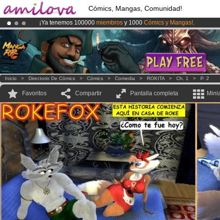
Cómics, Mangas, Comunidad!
¡Ya tenemos 100000
miembros
y 1000
Cómics y Mangas!
.
¡Conviertete en Premium por
3.95 euros
al mes!
Hazte Premium ya
¡
El Kickstarter Amilova está desormado lanzado
!.
Inicio
>
Directorio De Cómics
>
Cómics
>
Comedia
>
ROKITA
>
Ch. 1
>
P. 2
Favoritos
Compartir
Pantalla completa
Mini