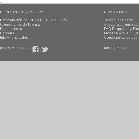
EL PROYECTO AMILOVA
COMUNIDAD
Presentación del PROYECTO AMILOVA
Tutorial del lector
Comentarios de Prensa
Ayuda la comunidad
Kit de prensa
FAQ.Preguntas y Re
Banners
Moneda Virtual: OR
Info Anunciantes
Condiciones de uso
Follow Amilova on
Mapa del sitio