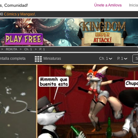
s, Comunidad!
Únete a Amilova
Inici
00
Cómics y Mangas!
.
uros
al mes!
Hazte Premium ya
ado lanzado
!.
>
ROKITA
>
Ch. 1
>
P. 1
ntalla completa
Miniaturas
Ch. 1
P. 1
S