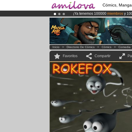
Cómics, Manga
¡Ya tenemos 100000
miembros
y 10
¡Conviertete en Premium por
3.95 e
¡
El Kickstarter Amilova está desorm
Inicio
>
Directorio De Cómics
>
Cómics
>
Comedia
Favoritos
Compartir
Pa