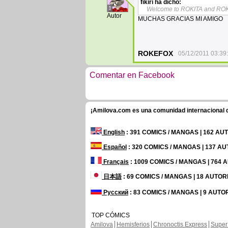
fikiri
ha dicho:
1
Welcome to ROKITA and RO
Autor
MUCHAS GRACIAS MI AMIGO
ROKEFOX
05/12/2011 03:39
Comentar en Facebook
¡Amilova.com es una comunidad internacional de
English
: 391 COMICS / MANGAS | 162 A
Español
: 320 COMICS / MANGAS | 137 A
Français
: 1009 COMICS / MANGAS | 764
日本語
: 69 COMICS / MANGAS | 18 AUTO
Русский
: 83 COMICS / MANGAS | 9 AUTO
TOP CÓMICS
Amilova
Hemisferios
Chronoctis Express
Super