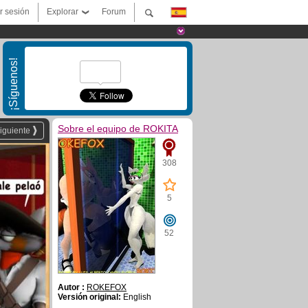
ar sesión
Explorar
Forum
¡Síguenos!
Sobre el equipo de ROKITA
iguiente
308
5
52
Autor :
ROKEFOX
Versión original:
English