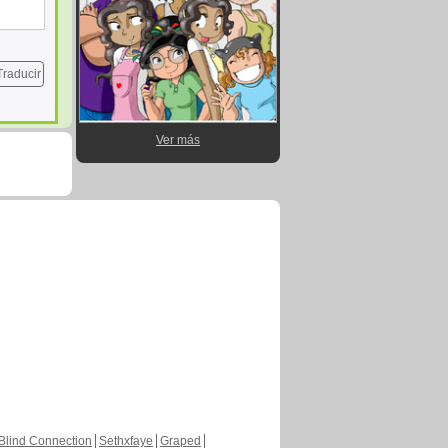
Traducir
Ver más
Blind Connection
Sethxfaye
Graped