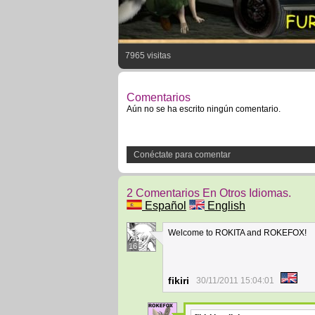
7965 visitas
Comentarios
Aún no se ha escrito ningún comentario.
Conéctate para comentar
2 Comentarios En Otros Idiomas.
Español
English
Welcome to ROKITA and ROKEFOX!
16
fikiri
30/11/2011 15:04:01